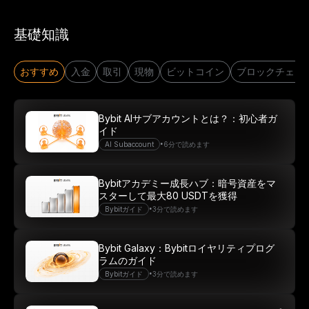
基礎知識
おすすめ
入金
取引
現物
ビットコイン
ブロックチェー
Bybit AIサブアカウントとは？：初心者ガ
イド
•
AI Subaccount
6分で読めます
Bybitアカデミー成長ハブ：暗号資産をマ
スターして最大80 USDTを獲得
•
Bybitガイド
3分で読めます
Bybit Galaxy：Bybitロイヤリティプログ
ラムのガイド
•
Bybitガイド
3分で読めます