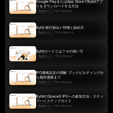
Google PlayまたはApp StoreでBybitアプ
リをダウンロードする方法
•
Bybitガイド
6分で読めます
Bybit 銀行振込+ 特徴と始め方
•
Bybitガイド
10分で読めます
Bybitカードとは？その使い方
•
Bybitカード
12分で読めます
IPO価格設定の理解: ブックビルディングか
ら最終価格まで
•
Bybitガイド
5分で読めます
BybitのSpaceX IPOへの参加方法：ステッ
プバイステップガイド
•
Bybitガイド
8分で読めます