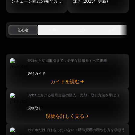
ンチェーン株式の完全ガイ
は？ (2025年更新)
ド
初心者
中級
上級
分析
登録から初回取引まで：必要な情報をすべて網羅
必須ガイド
ガイドを読む
Bybitにおける暗号資産の購入・売却・取引方法を学ぼう
現物取引
現物を詳しく見る
ガチホだけではもったいない：暗号資産の増やし方を学ぼう