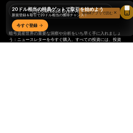
20ドル相当の特典ゲットで取引を始めよう
Download Bybit App
Bybitアプリで読む
新規登録＆取引で20ドル相当の獲得チャンス！
今すぐ登録
暗号資産世界の重要な洞察や分析をいち早く手に入れましょ
う：ニュースレターを今すぐ購入。
すべての投資には、投資
した全額を失うリスクなど、リスクが伴います。そのような
詳細サマリー
活動はすべての人に適しているとは限りません。
購読
フォローする
© 2018-2026 Bybit.com. All rights reserved.