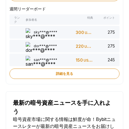
週間リーダーボード
ラン
特典
ポイント
参加者名
ク
275
sky***@****
300
USDT
275
dor***@****
220
USDT
245
san***@****
150
USDT
詳細を見る
最新の暗号資産ニュースを手に入れよ
う
暗号資産市場に関する情報は鮮度が命！Bybitニュ
ースレターが最新の暗号資産ニュースをお届けし