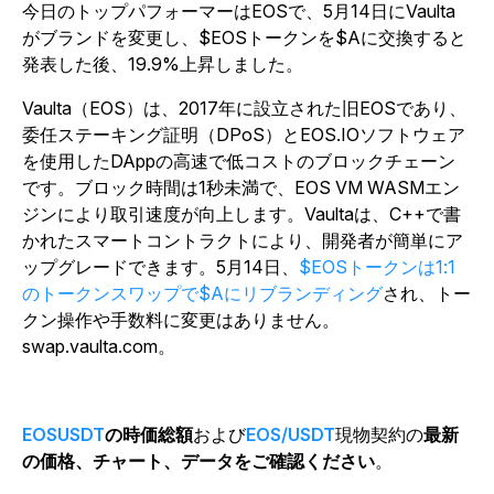
今日のトップパフォーマーはEOSで、5月14日にVaulta
がブランドを変更し、$EOSトークンを$Aに交換すると
発表した後、19.9%上昇しました。
Vaulta（EOS）は、2017年に設立された旧EOSであり、
委任ステーキング証明（DPoS）とEOS.IOソフトウェア
を使用したDAppの高速で低コストのブロックチェーン
です。ブロック時間は1秒未満で、EOS VM WASMエン
ジンにより取引速度が向上します。Vaultaは、C++で書
かれたスマートコントラクトにより、開発者が簡単にア
ップグレードできます。5月14日、
$EOSトークンは1:1
のトークンスワップで$Aにリブランディング
され、トー
クン操作や手数料に変更はありません。
swap.vaulta.com。
EOSUSDT
の時価総額
および
EOS/USDT
現物契約の
最新
の価格、チャート、データをご確認ください
。