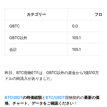
カテゴリー
フロー
GBTC
0.0
GBTC以外
105.1
合計
105.1
昨日、BTC現物ETFは、GBTC以外の資金から1億510万
ドルの純流入がありました。
BTCUSDT
の時価総額
と
BTC/USDT
現物契約の
最新の価
格、チャート、データをご確認ください
！