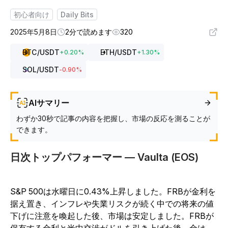
初心者向け
Daily Bits
2025年5月8日
2分で読めます
320
BTC
/USDT
ETH
/USDT
+
0.20
%
+
1.30
%
SOL
/USDT
-0.90
%
AIサマリー
わずか30秒で記事の内容を把握し、市場の反応を測ることが
できます。
日次トップパフォーマー — Vaulta (EOS)
S&P 500は水曜日に0.43%上昇しました。FRBが金利を
据え置き、インフレや失業リスクが続く中での将来の値
下げに注意を喚起した後、市場は安定しました。FRBが