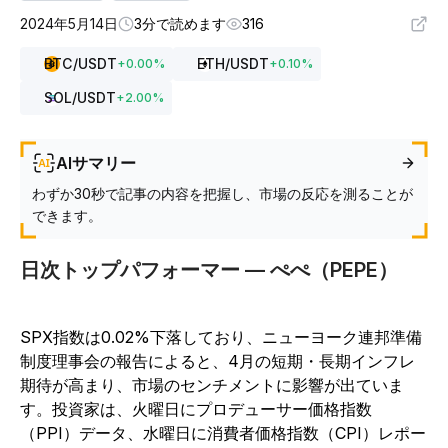
2024年5月14日
3分で読めます
316
BTC
/USDT
ETH
/USDT
+
0.00
%
+
0.10
%
SOL
/USDT
+
2.00
%
AIサマリー
わずか30秒で記事の内容を把握し、市場の反応を測ることが
できます。
日次トップパフォーマー — ぺぺ（PEPE）
SPX指数は0.02%下落しており、ニューヨーク連邦準備
制度理事会の報告によると、4月の短期・長期インフレ
期待が高まり、市場のセンチメントに影響が出ていま
す。投資家は、火曜日にプロデューサー価格指数
（PPI）データ、水曜日に消費者価格指数（CPI）レポー