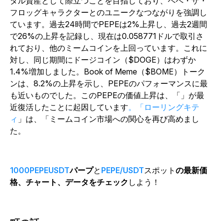
タル資産として際立つことを目指しており、ペペ・ザ・
フロッグキャラクターとのユニークなつながりを強調し
ています。過去24時間でPEPEは2%上昇し、過去2週間
で26%の上昇を記録し、現在は0.058771ドルで取引さ
れており、他のミームコインを上回っています。これに
対し、同じ期間にドージコイン（$DOGE）はわずか
1.4%増加しました。Book of Meme（$BOME）トーク
ンは、8.2%の上昇を示し、PEPEのパフォーマンスに最
も近いものでした。このPEPEの価値上昇は、「」が最
近復活したことに起因しています
。「ローリングキテ
ィ
」は、「ミームコイン市場への関心を再び高めまし
た。
1000PEPEUSDT
パープ
と
PEPE/USDT
スポット
の最新価
格、チャート、データをチェック
しよう！