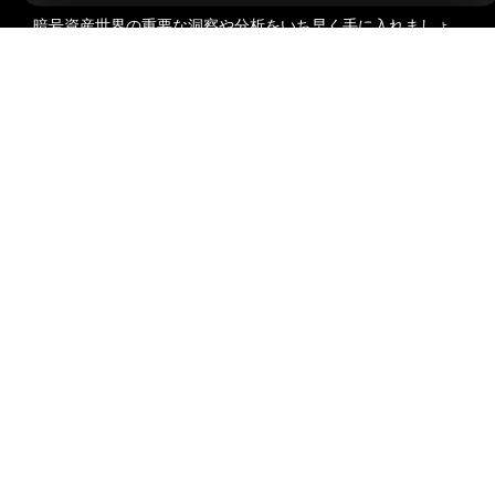
暗号資産世界の重要な洞察や分析をいち早く手に入れましょ
う：ニュースレターを今すぐ購入。
すべての投資には、投資
詳細サマリー
した全額を失うリスクなど、リスクが伴います。そのような
活動はすべての人に適しているとは限りません。
購読
フォローする
© 2018-2026 Bybit.com. All rights reserved.