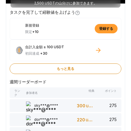
2,500 USDTの山分けに参加できます。
タスクを完了して経験値を上げよう
新規登録
登録する
限定
+10
合計入金額 ≥ 100 USDT
初回達成
+30
もっと見る
週間リーダーボード
ラン
特典
ポイント
参加者名
ク
275
sky***@****
300
USDT
275
dor***@****
220
USDT