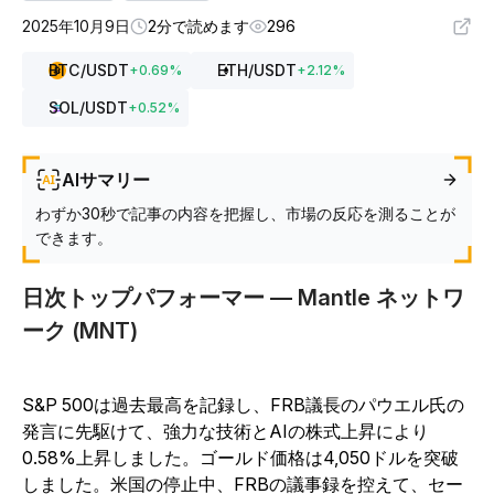
2025年10月9日
2分で読めます
296
BTC
/USDT
ETH
/USDT
+
0.69
%
+
2.12
%
SOL
/USDT
+
0.52
%
AIサマリー
わずか30秒で記事の内容を把握し、市場の反応を測ることが
できます。
日次トップパフォーマー — Mantle ネットワ
ーク (MNT)
S&P 500は過去最高を記録し、FRB議長のパウエル氏の
発言に先駆けて、強力な技術とAIの株式上昇により
0.58%上昇しました。ゴールド価格は4,050ドルを突破
しました。米国の停止中、FRBの議事録を控えて、セー