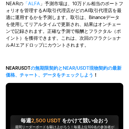
NEARの
「ALFA
」予測市場は、10万ドル相当のポートフ
ォリオを管理するAI取引代理店がどのAI取引代理店を最
適に運用するかを予測します。取引は、Binanceデータ
を使用してリアルタイムで更新され、結果はオンチェー
ンで記録されます。正確な予測で報酬とフラクタル（ポ
イント）を獲得できます。これは、次回のフラクショナ
ルAIエアドロップにカウントされます。
NEARUSDT
の無期限契約とNEAR/USDT現物契約の最新
価格、チャート、データをチェックしよう
！
毎週
2,500
USDT
をかけて競い会おう
週間リーダーボードを駆け上がろう！毎週上位100名の参加者が