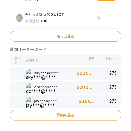
合計入金額 ≥ 100 USDT
初回達成
+30
もっと見る
週間リーダーボード
ラン
特典
ポイント
参加者名
ク
275
sky***@****
300
USDT
275
dor***@****
220
USDT
275
jay***@****
150
USDT
詳細を見る