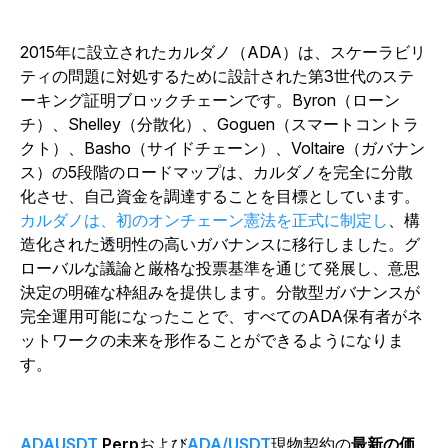
2015年に設立されたカルダノ（ADA）は、スケーラビリ
ティの問題に対処するために設計された第3世代のステ
ーキング証明ブロックチェーンです。Byron（ローン
チ）、Shelley（分散化）、Goguen（スマートコントラ
クト）、Basho（サイドチェーン）、Voltaire（ガバナン
ス）の5段階のロードマップは、カルダノを完全に分散
化させ、自己資金を調達することを目標としています。
カルダノは、初のオンチェーン憲法を正式に制定し
、構
造化された透明性の高いガバナンスに移行しました。グ
ローバルな議論と厳格な投票基準を通じて発展し、意思
決定の明確な枠組みを提供します。分散型ガバナンスが
完全運用可能になったことで、すべてのADA保有者がネ
ットワークの未来を形作ることができるようになりま
す。
ADAUSDT
Perp
および
ADA/USDT
現物契約の
最新の価