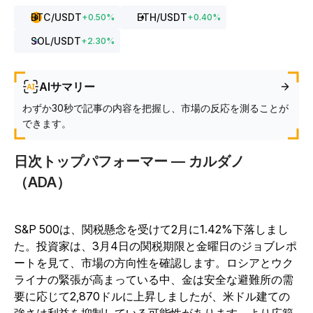
BTC
/USDT
ETH
/USDT
+
0.50
%
+
0.40
%
SOL
/USDT
+
2.30
%
AIサマリー
わずか30秒で記事の内容を把握し、市場の反応を測ることが
できます。
日次トップパフォーマー — カルダノ
（ADA）
S&P 500は、関税懸念を受けて2月に1.42%下落しまし
た。投資家は、3月4日の関税期限と金曜日のジョブレポ
ートを見て、市場の方向性を確認します。ロシアとウク
ライナの緊張が高まっている中、金は安全な避難所の需
要に応じて2,870ドルに上昇しましたが、米ドル建ての