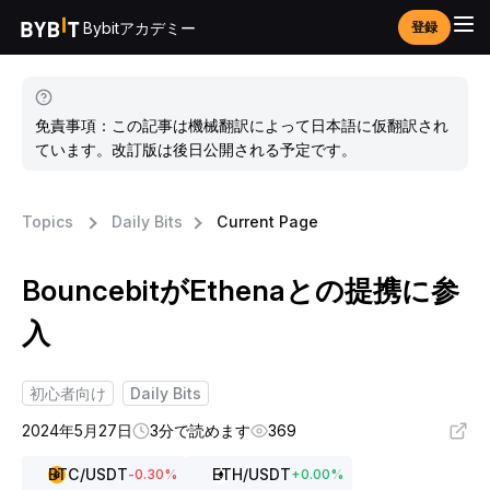
Bybitアカデミー
登録
免責事項：この記事は機械翻訳によって日本語に仮翻訳され
ています。改訂版は後日公開される予定です。
Topics
Daily Bits
Current Page
BouncebitがEthenaとの提携に参
入
初心者向け
Daily Bits
2024年5月27日
3分で読めます
369
BTC
/USDT
ETH
/USDT
-0.30
%
+
0.00
%