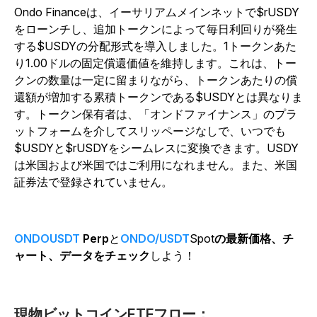
Ondo Financeは、イーサリアムメインネットで$rUSDY
をローンチし、追加トークンによって毎日利回りが発生
する$USDYの分配形式を導入しました。1トークンあた
り1.00ドルの固定償還価値を維持します。
これは、トー
クンの数量は一定に留まりながら、トークンあたりの償
還額が増加する累積トークンである$USDYとは異なりま
す。トークン保有者は、「オンドファイナンス」のプラ
ットフォームを介してスリッページなしで、いつでも
$USDYと$rUSDYをシームレスに変換できます。USDY
は米国および米国ではご利用になれません。また、米国
証券法で登録されていません。
ONDOUSDT
Perp
と
ONDO/USDT
Spot
の最新価格、チ
ャート、データをチェック
しよう！
現物ビットコインETFフロー：