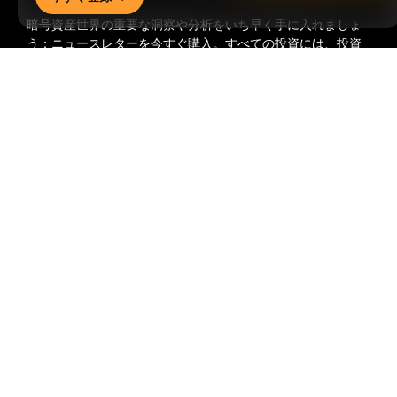
暗号資産世界の重要な洞察や分析をいち早く手に入れましょ
う：ニュースレターを今すぐ購入。
すべての投資には、投資
した全額を失うリスクなど、リスクが伴います。そのような
詳細サマリー
活動はすべての人に適しているとは限りません。
購読
フォローする
© 2018-2026 Bybit.com. All rights reserved.