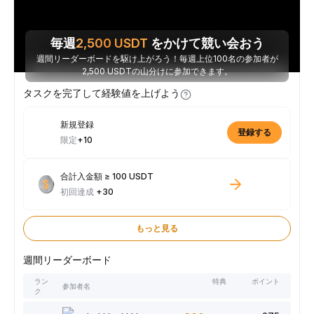
毎週
2,500
USDT
をかけて競い会おう
週間リーダーボードを駆け上がろう！毎週上位100名の参加者が
2,500 USDTの山分けに参加できます。
タスクを完了して経験値を上げよう
新規登録
登録する
限定
+10
合計入金額 ≥ 100 USDT
初回達成
+30
もっと見る
週間リーダーボード
ラン
特典
ポイント
参加者名
ク