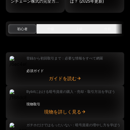
ンチェーン株式の完全ガイ
は？ (2025年更新)
ド
初心者
中級
上級
分析
登録から初回取引まで：必要な情報をすべて網羅
必須ガイド
ガイドを読む
Bybitにおける暗号資産の購入・売却・取引方法を学ぼう
現物取引
現物を詳しく見る
ガチホだけではもったいない：暗号資産の増やし方を学ぼう