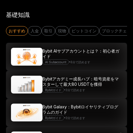
基礎知識
おすすめ
入金
取引
現物
ビットコイン
ブロックチェー
Bybit AIサブアカウントとは？：初心者ガ
イド
•
AI Subaccount
6分で読めます
Bybitアカデミー成長ハブ：暗号資産をマ
スターして最大80 USDTを獲得
•
Bybitガイド
3分で読めます
Bybit Galaxy：Bybitロイヤリティプログ
ラムのガイド
•
Bybitガイド
3分で読めます