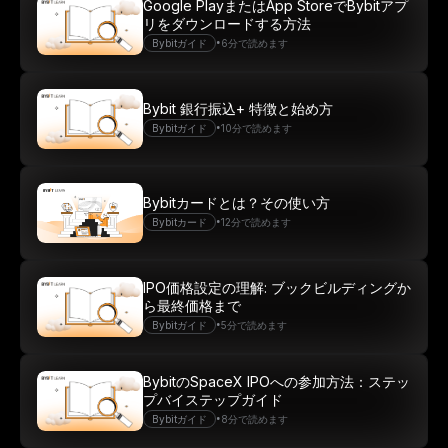
Google PlayまたはApp StoreでBybitアプ
リをダウンロードする方法
•
Bybitガイド
6分で読めます
Bybit 銀行振込+ 特徴と始め方
•
Bybitガイド
10分で読めます
Bybitカードとは？その使い方
•
Bybitカード
12分で読めます
IPO価格設定の理解: ブックビルディングか
ら最終価格まで
•
Bybitガイド
5分で読めます
BybitのSpaceX IPOへの参加方法：ステッ
プバイステップガイド
•
Bybitガイド
8分で読めます