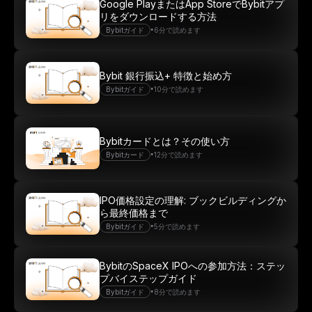
Google PlayまたはApp StoreでBybitアプ
リをダウンロードする方法
•
Bybitガイド
6分で読めます
Bybit 銀行振込+ 特徴と始め方
•
Bybitガイド
10分で読めます
Bybitカードとは？その使い方
•
Bybitカード
12分で読めます
IPO価格設定の理解: ブックビルディングか
ら最終価格まで
•
Bybitガイド
5分で読めます
BybitのSpaceX IPOへの参加方法：ステッ
プバイステップガイド
•
Bybitガイド
8分で読めます