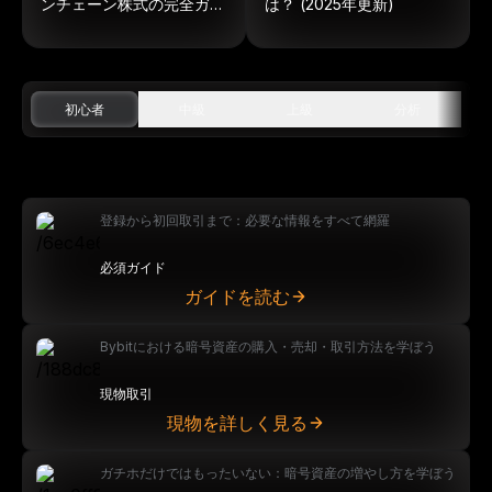
ンチェーン株式の完全ガイ
は？ (2025年更新)
ド
初心者
中級
上級
分析
登録から初回取引まで：必要な情報をすべて網羅
必須ガイド
ガイドを読む
Bybitにおける暗号資産の購入・売却・取引方法を学ぼう
現物取引
現物を詳しく見る
ガチホだけではもったいない：暗号資産の増やし方を学ぼう