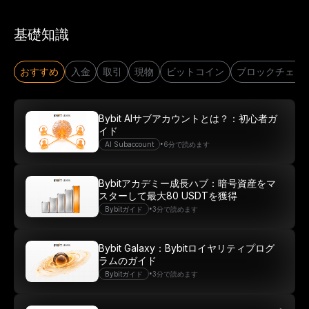
基礎知識
おすすめ
入金
取引
現物
ビットコイン
ブロックチェー
Bybit AIサブアカウントとは？：初心者ガ
イド
•
AI Subaccount
6分で読めます
Bybitアカデミー成長ハブ：暗号資産をマ
スターして最大80 USDTを獲得
•
Bybitガイド
3分で読めます
Bybit Galaxy：Bybitロイヤリティプログ
ラムのガイド
•
Bybitガイド
3分で読めます