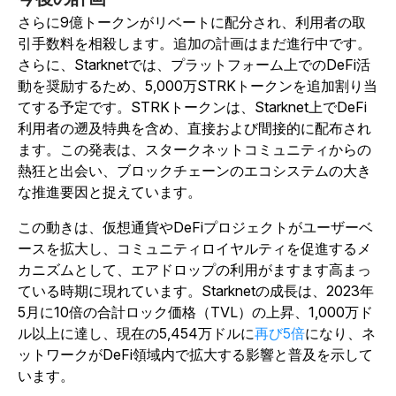
さらに9億トークンがリベートに配分され、利用者の取
引手数料を相殺します。追加の計画はまだ進行中です。
さらに、Starknetでは、プラットフォーム上でのDeFi活
動を奨励するため、5,000万STRKトークンを追加割り当
てする予定です。STRKトークンは、Starknet上でDeFi
利用者の遡及特典を含め、直接および間接的に配布され
ます。この発表は、スタークネットコミュニティからの
熱狂と出会い、ブロックチェーンのエコシステムの大き
な推進要因と捉えています。
この動きは、仮想通貨やDeFiプロジェクトがユーザーベ
ースを拡大し、コミュニティロイヤルティを促進するメ
カニズムとして、エアドロップの利用がますます高まっ
ている時期に現れています。Starknetの成長は、2023年
5月に10倍の合計ロック価格（TVL）の上昇、1,000万ド
ル以上に達し、
現在の5,454万ドルに
再び5倍
になり、ネ
ットワークがDeFi領域内で拡大する影響と普及を示して
います。