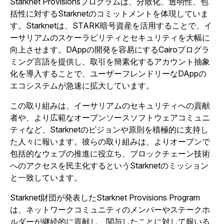
Starknet Provisionsプログラムは、分散化、透明性、包
括性に対するStarknetのコミットメントを体現していま
す。Starknetは、STARK暗号資産を活用することで、イ
ーサリアムのスケーラビリティとセキュリティを大幅に
向上させます。DAppの開発を容易にするCairoプログラ
ミング言語を提供し、取引を簡素化するアカウント抽象
化を導入することで、ユーザーフレンドリーなDAppの
エコシステムが急速に拡大しています。
この取り組みは、イーサリアムのセキュリティへの貢献
者や、より広範なオープンソースソフトウェアコミュニ
ティなど、Starknetのビジョンや原則を積極的に支持し
た人々に報います。彼らの取り組みは、よりオープンで
包括的なウェブの推進に役立ち、ブロックチェーン技術
へのアクセスを民主化するというStarknetのミッション
と一致しています。
Starknet財団が発表したStarknet Provisions Program
は、ネットワークコミュニティのメンバーやステークホ
ルダーが継続的に貢献し、関与したことに対して報いる