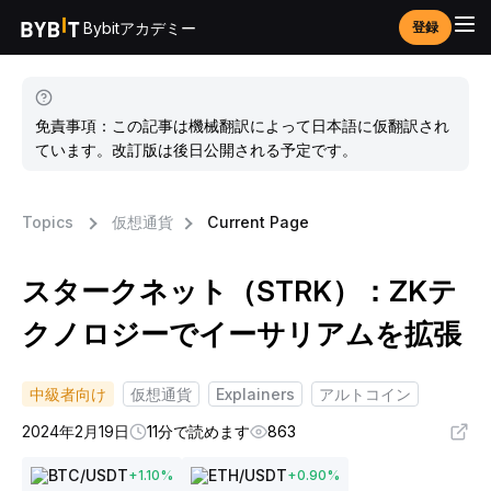
Bybitアカデミー
登録
免責事項：この記事は機械翻訳によって日本語に仮翻訳され
ています。改訂版は後日公開される予定です。
Topics
仮想通貨
Current Page
スタークネット（STRK）：ZKテ
クノロジーでイーサリアムを拡張
中級者向け
仮想通貨
Explainers
アルトコイン
2024年2月19日
11分で読めます
863
BTC
/USDT
ETH
/USDT
+
1.10
%
+
0.90
%