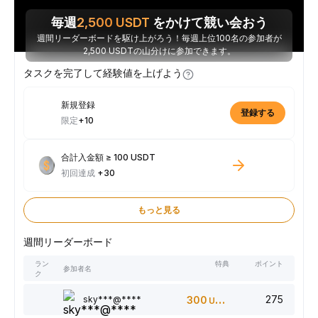
毎週
2,500
USDT
をかけて競い会おう
週間リーダーボードを駆け上がろう！毎週上位100名の参加者が
2,500 USDTの山分けに参加できます。
タスクを完了して経験値を上げよう
新規登録
登録する
限定
+10
合計入金額 ≥ 100 USDT
初回達成
+30
もっと見る
週間リーダーボード
ラン
特典
ポイント
参加者名
ク
275
sky***@****
300
USDT