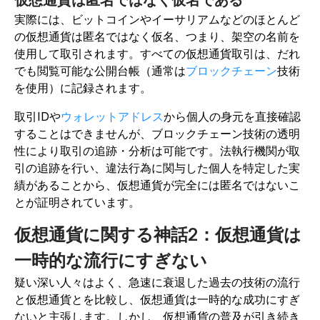
仮想通貨は匿名ではなく仮名である
実際には、ビットコインやイーサリアムなどのほとんど
の仮想通貨は匿名ではなく仮名、つまり、架空の名前を
使用して取引されます。すべての仮想通貨取引は、だれ
でも閲覧可能な公開台帳（通常は
ブロックチェーン
技術
を使用）に記録されます。
取引IDや
ウォレットアドレス
から個人の身元を直接確認
することはできませんが、ブロックチェーン技術の透明
性により取引の追跡・分析は可能です。法執行機関が取
引の追跡を行い、違法行為に関与した個人を特定した実
績があることから、仮想通貨が完全には匿名ではないこ
とが証明されています。
仮想通貨に関する神話2：仮想通貨は
一時的な流行にすぎない
疑い深い人々はよく、急速に衰退した過去の技術の流行
と仮想通貨とを比較し、仮想通貨は一時的な成功にすぎ
ないと主張します。しかし、仮想通貨の普及が引き続き