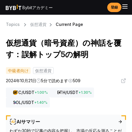
Bybitアカデミー
登録
Topics
仮想通貨
Current Page
仮想通貨（暗号資産）の神話を覆
す：誤解トップ5の解明
中級者向け
仮想通貨
2024年10月21日
5分で読めます
509
BTC
/USDT
ETH
/USDT
+
1.00
%
+
1.30
%
SOL
/USDT
+
1.40
%
AIサマリー
わずか30秒で記事の内容を把握し、市場の反応を測ることが