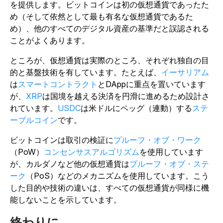
を提供します。ビットコインは初の仮想通貨であったた
め（そして依然として最も有名な仮想通貨であるた
め）、他のすべてのデジタル資産の基準だと誤認される
ことがよくあります。
ところが、仮想通貨は実際のところ、それぞれ独自の目
的と基盤技術を有しています。たとえば、
イーサリアム
は
スマートコントラクト
とDAppに重点を置いています
が、
XRP
は国境を越える決済を円滑に進めるため設計さ
れています。
USDC
は米ドルにペッグ（連動）する
ステ
ーブルコイン
です。
ビットコインは取引の検証に
プルーフ・オブ・ワーク
（PoW）
コンセンサスアルゴリズム
を使用しています
が、カルダノなど他の仮想通貨は
プルーフ・オブ・ステ
ーク
（PoS）などのメカニズムを使用しています。こう
した目的や技術の違いは、すべての仮想通貨が同様に機
能しないことを示しています。
終わりに