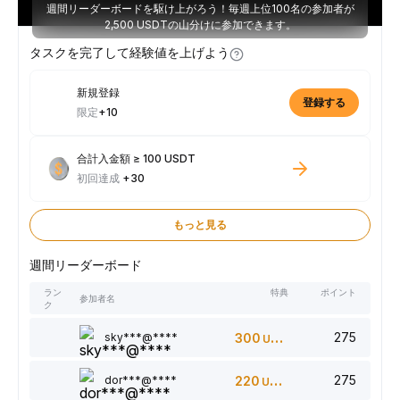
週間リーダーボードを駆け上がろう！毎週上位100名の参加者が
2,500 USDTの山分けに参加できます。
タスクを完了して経験値を上げよう
新規登録
登録する
限定
+10
合計入金額 ≥ 100 USDT
初回達成
+30
もっと見る
週間リーダーボード
ラン
特典
ポイント
参加者名
ク
275
sky***@****
300
USDT
275
dor***@****
220
USDT