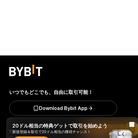
いつでもどこでも、自由に取引可能！
Download Bybit App
20ドル相当の特典ゲットで取引を始めよう
Bybitアプリで読む
暗号資産世界の重要な洞察や分析をいち早く手に入れましょ
新規登録＆取引で20ドル相当の獲得チャンス！
う：ニュースレターを今すぐ購入。
すべての投資には、投資