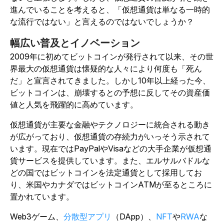
進んでいることを考えると、「仮想通貨は単なる一時的
な流行ではない」と言えるのではないでしょうか？
幅広い普及とイノベーション
2009年に初めてビットコインが発行されて以来、その世
界最大の仮想通貨は懐疑的な人々により何度も「死ん
だ」と宣言されてきました。しかし10年以上経った今、
ビットコインは、崩壊するとの予想に反してその資産価
値と人気を飛躍的に高めています。
仮想通貨が主要な金融やテクノロジーに統合される動き
が広がっており、仮想通貨の存続力がいっそう示されて
います。現在ではPayPalやVisaなどの大手企業が仮想通
貨サービスを提供しています。また、エルサルバドルな
どの国ではビットコインを法定通貨として採用してお
り、米国やカナダではビットコインATMが至るところに
置かれています。
Web3ゲーム、
分散型アプリ
（DApp）、
NFT
や
RWA
な