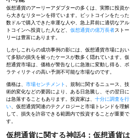
仮想通貨のアーリーアダプターの多くは、実際に投資か
ら大きなリターンを得ています。ビットコインをたった
数ドルで購入できた幸運な人や、急上昇前に適切なアル
トコインへ投資した人など、
仮想通貨の億万長者
ストー
リーは豊富にあります。
しかしこれらの成功事例の影には、仮想通貨市場におい
て多額の損失を被ったケースが数多く隠れています。仮
想通貨市場は、価格が警告なしに急激に変動し得る、ボ
ラティリティの高い予測不可能な市場なのです。
価格は、
市場センチメント
、規制に関するニュース、技
術的変化などの要因により、ある日急騰し、その翌日に
は急落することもあります。投資家は、
十分に調査を行
い
、仮想通貨関連のテクノロジーと市場トレンドを理解
して、損失を許容できる範囲内で投資することが重要で
す。
仮想通貨に関する神話4：仮想通貨は