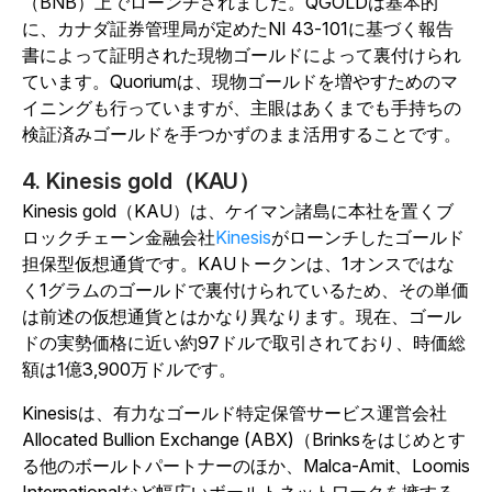
（BNB）上でローンチされました。QGOLDは基本的
に、カナダ証券管理局が定めたNI 43-101に基づく報告
書によって証明された現物ゴールドによって裏付けられ
ています。Quoriumは、現物ゴールドを増やすためのマ
イニングも行っていますが、主眼はあくまでも手持ちの
検証済みゴールドを手つかずのまま活用することです。
4. Kinesis gold（KAU）
Kinesis gold（KAU）は、ケイマン諸島に本社を置くブ
ロックチェーン金融会社
Kinesis
がローンチしたゴールド
担保型仮想通貨です。KAUトークンは、1オンスではな
く1グラムのゴールドで裏付けられているため、その単価
は前述の仮想通貨とはかなり異なります。現在、ゴール
ドの実勢価格に近い約97ドルで取引されており、時価総
額は1億3,900万ドルです。
Kinesisは、有力なゴールド特定保管サービス運営会社
Allocated Bullion Exchange (ABX)（Brinksをはじめとす
る他のボールトパートナーのほか、Malca-Amit、Loomis