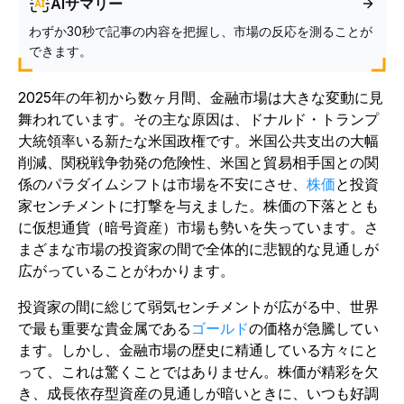
AIサマリー
わずか30秒で記事の内容を把握し、市場の反応を測ることが
できます。
2025年の年初から数ヶ月間、金融市場は大きな変動に見
舞われています。その主な原因は、ドナルド・トランプ
大統領率いる新たな米国政権です。米国公共支出の大幅
削減、関税戦争勃発の危険性、米国と貿易相手国との関
係のパラダイムシフトは市場を不安にさせ、
株価
と投資
家センチメントに打撃を与えました。株価の下落ととも
に仮想通貨（暗号資産）市場も勢いを失っています。さ
まざまな市場の投資家の間で全体的に悲観的な見通しが
広がっていることがわかります。
投資家の間に総じて弱気センチメントが広がる中、世界
で最も重要な貴金属である
ゴールド
の価格が急騰してい
ます。しかし、金融市場の歴史に精通している方々にと
って、これは驚くことではありません。株価が精彩を欠
き、成長依存型資産の見通しが暗いときに、いつも好調