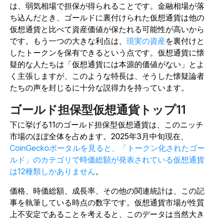
は、弱気相場で担保が得られることです。金融相場が落
ち込んだとき、ゴールドに裏付けられた仮想通貨は他の
仮想通貨と比べて資産価値が保たれる可能性が高いから
です。もう一つの大きな利点は、
現実の資産
を裏付けと
したトークンを保有できるという点です。仮想通貨に懐
疑的な人たちは「仮想通貨には本源的価値がない」とよ
く主張しますが、このような特長は、そうした懐疑論者
たちの声を封じるに十分な説得力を持っています。
ゴールド担保型仮想通貨トップ11
下に挙げる11のゴールド担保型仮想通貨は、このニッチ
市場のほぼ全体を占めます。2025年3月中旬現在、
CoinGeckoポータルを見ると、「トークン化されたゴー
ルド」のカテゴリで時価総額が発表されている仮想通貨
は12種類しかありません
。
価格、時価総額、成長率、その他の関連統計は、この記
事を執筆している時点の数字です。仮想通貨市場が性質
上不安定であることを考えると、このデータは当然大き