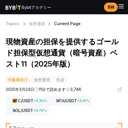
Bybitアカデミー
登録
Topics
仮想通貨
Current Page
現物資産の担保を提供するゴール
ド担保型仮想通貨（暗号資産）ベ
スト11（2025年版）
中級者向け
仮想通貨
投資
2025年3月24日
11分で読めます
3,746
BTC
/USDT
ETH
/USDT
+
0.30
%
+
0.10
%
SOL
/USDT
+
0.70
%