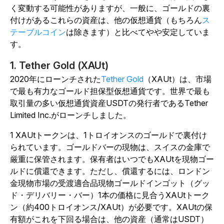
く変動する可能性がありますが、一般に、ゴールドの裏
付けがあるこれらの資産は、他の仮想通貨（もちろん
ス
テーブルコイン
は除きます）と比べてやや安定していま
す。
1. Tether Gold (XAUt)
2020年にローンチされた
Tether Gold
（XAUt）は、市場
で最も有力なゴールド担保型仮想通貨です。世界で最も
取引量の多い仮想通貨資産USDTの発行者であるTether
Limited Inc.がローンチしました。
1 XAUtトークンは、1トロイオンスのゴールドで裏付け
られています。ゴールドバーの現物は、スイスの金庫で
厳重に保管されます。保有者はいつでもXAUtを現物ゴー
ルドに償還できます。ただし、償還するには、ロンドン
金現物市場の受渡適合品現物ゴールドインゴット（グッ
ド・デリバリー・バー）1本の価格に見合うXAUtトーク
ン（約400トロイオンス/XAUt）が必要です。XAUtの保
有額がこれを下回る場合は、他の資産（通常はUSDT）