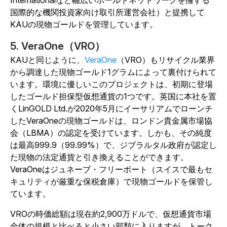
Internationalなど幅広いボールトネットワークを擁する
国際的な機関投資家向け取引所運営会社）と提携して
KAUの現物ゴールドを管理しています。
5. VeraOne（VRO）
KAUと同じように、
VeraOne
（VRO）もリサイクル業界
から調達した現物ゴールド1グラムによって裏付けられて
います。環境に優しいこのプロジェクトは、初期に登場
したゴールド担保型仮想通貨の1つです。英国に本社を置
くLinGOLD Ltd.が2020年5月にイーサリアムでローンチ
したVeraOneの現物ゴールドは、ロンドン貴金属市場協
会（LBMA）の認定を受けています。しかも、その純度
は最高999.9（99.99%）で、ジブラルタル政府が認定し
た現物の法定通貨と引き換えることができます。
VeraOneはジュネーブ・フリーポート（スイスで最もセ
キュリティが厳重な保税倉庫）で現物ゴールドを保管し
ています。
VROの時価総額は現在約2,900万ドルで、仮想通貨市場
全体の規模と比べると小さい部類に入りますが、トーク