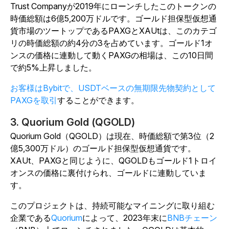
Trust Companyが2019年にローンチしたこのトークンの
時価総額は6億5,200万ドルです。ゴールド担保型仮想通
貨市場のツートップであるPAXGとXAUtは、このカテゴ
リの時価総額の約4分の3を占めています。ゴールド1オ
ンスの価格に連動して動くPAXGの相場は、この10日間
で約5%上昇しました。
お客様はBybitで、USDTベースの無期限先物契約として
PAXGを取引
することができます。
3. Quorium Gold (QGOLD)
Quorium Gold（QGOLD）は現在、時価総額で第3位（2
億5,300万ドル）のゴールド担保型仮想通貨です。
XAUt、PAXGと同じように、QGOLDもゴールド1トロイ
オンスの価格に裏付けられ、ゴールドに連動していま
す。
このプロジェクトは、持続可能なマイニングに取り組む
企業である
Quorium
によって、2023年末に
BNBチェーン