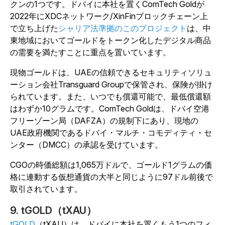
クンの1つです。ドバイに本社を置くComTech Goldが
2022年にXDCネットワーク/XinFinブロックチェーン上
で立ち上げた
シャリア法準拠のこのプロジェクト
は、中
東地域においてゴールドをトークン化したデジタル商品
の需要を満たすことに重点を置いています。
現物ゴールドは、UAEの信頼できるセキュリティソリュ
ーション会社Transguard Groupで保管され、保険が掛け
られています。また、いつでも償還可能で、最低償還額
はわずか10グラムです。ComTech Goldは、ドバイ空港
フリーゾーン局（DAFZA）の規制下にあり、現地の
UAE政府機関であるドバイ・マルチ・コモディティ・セ
ンター（DMCC）の承認を受けています。
CGOの時価総額は1,065万ドルで、ゴールド1グラムの価
格に連動する仮想通貨の大半と同じように97ドル前後で
取引されています。
9. tGOLD（tXAU）
tGOLD
（tXAU）は、ドバイに本社を置くもう1つのフィ