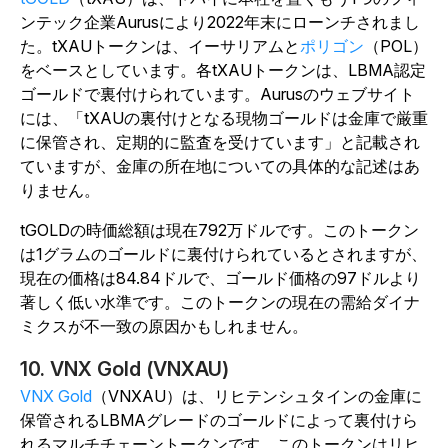
ンテック企業Aurusにより2022年末にローンチされまし
た。tXAUトークンは、イーサリアムと
ポリゴン
（POL）
をベースとしています。各tXAUトークンは、LBMA認定
ゴールドで裏付けられています。Aurusのウェブサイト
には、「tXAUの裏付けとなる現物ゴールドは金庫で厳重
に保管され、定期的に監査を受けています」と記載され
ていますが、金庫の所在地についての具体的な記述はあ
りません。
tGOLDの時価総額は現在792万ドルです。このトークン
は1グラムのゴールドに裏付けられているとされますが、
現在の価格は84.84ドルで、ゴールド価格の97ドルより
著しく低い水準です。このトークンの現在の需給ダイナ
ミクスが不一致の原因かもしれません。
10. VNX Gold (VNXAU)
VNX Gold
（VNXAU）は、リヒテンシュタインの金庫に
保管されるLBMAグレードのゴールドによって裏付けら
れるマルチチェーントークンです。このトークンはリヒ