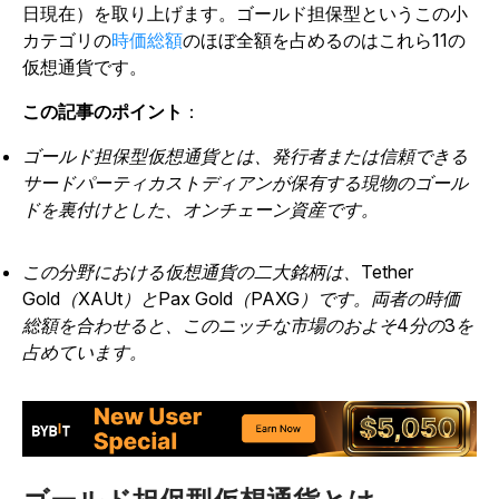
日現在）を取り上げます。ゴールド担保型というこの小
カテゴリの
時価総額
のほぼ全額を占めるのはこれら11の
仮想通貨です。
この記事のポイント
：
ゴールド担保型仮想通貨とは、発行者または信頼できる
サードパーティカストディアンが保有する現物のゴール
ドを裏付けとした、オンチェーン資産です。
この分野における仮想通貨の二大銘柄は、Tether
Gold（XAUt）とPax Gold（PAXG）です。両者の時価
総額を合わせると、このニッチな市場のおよそ4分の3を
占めています。