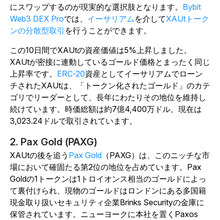
にスワップするのが現実的な選択肢となります。
Bybit
Web3 DEX Pro
では、
イーサリアム
を介して
XAUtトーク
ンの分散型取引
を行うことができます。
この10日間でXAUtの資産価値は5%上昇しました。
XAUtが密接に連動しているゴールド価格とまったく同じ
上昇率です。
ERC-20
資産としてイーサリアムでローン
チされたXAUtは、「トークン化されたゴールド」のカテ
ゴリでリーダーとして、長年にわたりその地位を維持し
続けています。時価総額は約7億4,400万ドル。現在は
3,023.24ドルで取引されています。
2. Pax Gold (PAXG)
XAUtの後を追う
Pax Gold
（PAXG）は、このニッチな市
場において確固たる第2位の地位を占めています。Pax
Goldの1トークンは1トロイオンス相当のゴールドによっ
て裏付けられ、現物のゴールドはロンドンにある多国籍
現金取り扱いセキュリティ企業Brinks Securityの金庫に
保管されています。ニューヨークに本社を置くPaxos