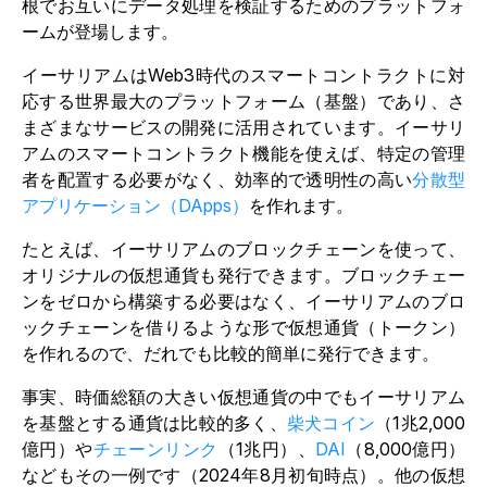
根でお互いにデータ処理を検証するためのプラットフォ
ームが登場します。
イーサリアムはWeb3時代のスマートコントラクトに対
応する世界最大のプラットフォーム（基盤）であり、さ
まざまなサービスの開発に活用されています。イーサリ
アムのスマートコントラクト機能を使えば、特定の管理
者を配置する必要がなく、
効率的で透明性の高い
分散型
アプリケーション（DApps）
を作れます
。
たとえば、イーサリアムのブロックチェーンを使って、
オリジナルの仮想通貨も発行できます。ブロックチェー
ンをゼロから構築する必要はなく、イーサリアムのブロ
ックチェーンを借りるような形で仮想通貨（トークン）
を作れるので、だれでも比較的簡単に発行できます。
事実、時価総額の大きい仮想通貨の中でもイーサリアム
を基盤とする通貨は比較的多く、
柴犬コイン
（1兆2,000
億円）や
チェーンリンク
（1兆円）、
DAI
（8,000億円）
などもその一例です（2024年8月初旬時点）。他の仮想