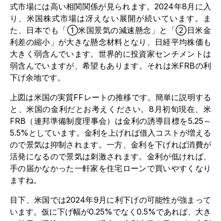
式市場には高い相関関係が見られます。2024年8月に入
り、米国株式市場は冴えない展開が続いています。ま
た、日本でも「①米国景気の減速懸念」と「②日米金
利差の縮小」が大きな懸念材料となり、日経平均株価も
大きく弱含んでいます。世界的に投資家センチメントは
弱含んでいますが、希望もあります。それは米FRBの利
下げ余地です。
上図は米国の実質FFレートの推移です。簡単に説明する
と、米国の金利だとお考えください。8月初旬現在、米
FRB（連邦準備制度理事会）は金利の誘導目標を5.25～
5.5%としています。金利を上げれば借入コストが増える
ので景気は抑制されます。一方、金利を下げれば消費が
活発になるので景気は刺激されます。金利が低ければ、
手の届かなかった一軒家を住宅ローンで買いやすくなり
ますね。
目下、米国では2024年9月に利下げの可能性が強まって
います。仮に下げ幅が0.25%でなく0.5%であれば、大き