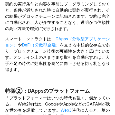
契約の実行条件と内容を事前にプログラミングしておく
と、条件が満たされた時に自動的に契約が実行され、そ
の結果がブロックチェーンに記録されます。契約は完全
に自動化され、人
が介在することなく、透明かつ信頼性
の高い方法で確実に実行されます。
スマートコントラクトは、
DApps（分散型アプリケーシ
ョン）
や
DeFi（分散型金融）
を支える中核的な存在であ
り、ブロックチェーン技術の可能性を大きく広げていま
す。オンライン上のさまざまな取引を自動化すれば、人
手不足の時代に効率性を劇的に向上させる切り札となり
得ます。
特徴②：DAppsのプラットフォーム
「プラットフォーマーはいつの時代も強く、儲かってい
る」。Web2時代は、GoogleやAppleなどのGAFAMが我
が世の春を謳歌しています。
Web3
時代に入ると、草の