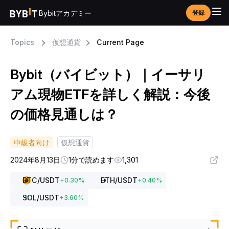
Bybitアカデミー
登録
Topics
仮想通貨
Current Page
Bybit（バイビット）｜イーサリ
アム現物ETFを詳しく解説：今後
の価格見通しは？
中級者向け
仮想通貨
2024年8月13日
1分で読めます
1,301
BTC
/USDT
ETH
/USDT
+
0.30
%
+
0.40
%
SOL
/USDT
+
3.60
%