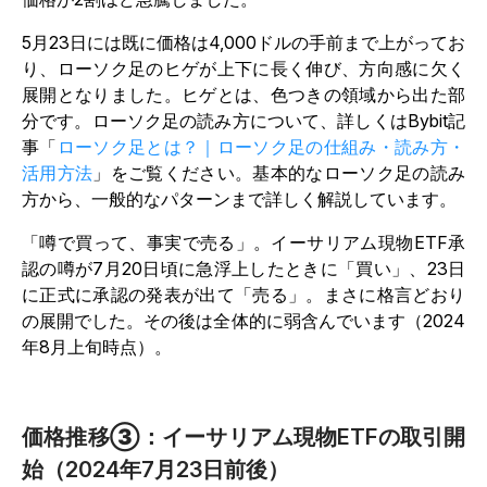
5月23日には既に価格は4,000ドルの手前まで上がってお
り、ローソク足のヒゲが上下に長く伸び、方向感に欠く
展開となりました。ヒゲとは、色つきの領域から出た部
分です。ローソク足の読み方について、詳しくはBybit記
事「
ローソク足とは？｜ローソク足の仕組み・読み方・
活用方法
」をご覧ください。基本的なローソク足の読み
方から、一般的なパターンまで詳しく解説しています。
「噂で買って、事実で売る」。イーサリアム現物ETF承
認の噂が7月20日頃に急浮上したときに「買い」、23日
に正式に承認の発表が出て「売る」。まさに格言どおり
の展開でした。その後は全体的に弱含んでいます（2024
年8月上旬時点）。
価格推移③：イーサリアム現物ETFの取引開
始（2024年7月23日前後）