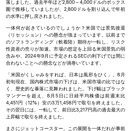
落しました。過去半年ほど2,800～4,000ドルのボックス
圏で推移していましたが、2,800ドルを割り込んで年初
の水準に押し戻されました。
一体何が起きているのでしょうか？米国では景気後退
（リセッション）への懸念が強まっています。以前まで
のソフトランディング（軟着陸）期待が一転し、リスク
性資産の売りが加速。市場の想定を上回る米国景気の弱
含みや、2024年9月に予定されるSECの利下げでは間に
合わないことへの懸念などが渦巻いています。
「米国がくしゃみをすれば、日本は風邪をひく」。8月
初旬現在、国内株式市場の下げは、米国市場の比ではな
く、歴史的な暴落に見舞われました。下げ幅はブラック
マンデーを超え、8月5日に日経平均株価は前週末比
4,451円（12%）安の3万1,458円で取引を終えました。
その翌日には、一転して、前日比3,217円高の過去最大の
上昇幅で取引を終えました。
まさにジェットコースター。この展開を一体だれが事前