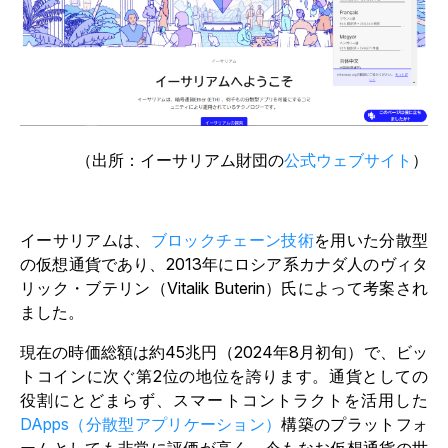
（出所：イーサリアム財団の
公式ウェブサイト
）
イーサリアムは、
ブロックチェーン技術
を用いた分散型
の仮想通貨であり、2013年にロシア系カナダ人のヴィタ
リック・ブテリン（Vitalik Buterin）氏によって考案され
ました。
現在の時価総額は約45兆円（2024年8月初旬）で、ビッ
トコインに次ぐ第2位の地位を誇ります。通貨としての
役割にとどまらず、スマートコントラクトを活用した
DApps（分散型アプリケーション）
構築のプラットフォ
ームとしても非常に評価が高く、今もなお仮想通貨の世