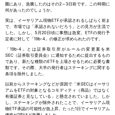
圏にあり、急騰したのはその2～3日前です。この時期に
何があったのでしょうか。
実は、イーサリアム現物ETFが承認されるしばらく前ま
で、市場では「承認されないだろう」との見方が主流で
した。しかし、5月20日頃に事態は急変。ETFの発行予
定者に対して「19b-4」の修正が求められたのです。
「19b-4」とは証券取引所がルールの変更案を米
SEC（証券取引委員会）に通知するために提出するもの
であり、新たな種類のETFを上場させるために必要な書
類です。その際、大半の発行者はステーキングに関する
条項を除外しました。
以前からステーキングなどが原因で「米SECはイーサリ
アムをETFの対象となるコモディティ（商品）ではなく
有価証券と見なしている」と懸念されていました。しか
し、ステーキングが除外されたことで、イーサリアム現
物ETF承認の可能性が急上昇。たった1日でイーサリアム
価格が2割ほど急騰しました。