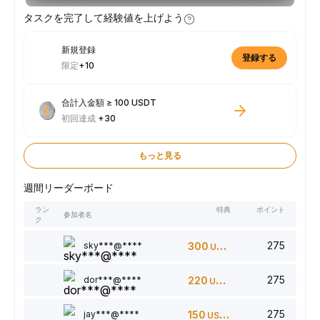
タスクを完了して経験値を上げよう
新規登録
登録する
限定
+10
合計入金額 ≥ 100 USDT
初回達成
+30
もっと見る
週間リーダーボード
ラン
特典
ポイント
参加者名
ク
275
sky***@****
300
USDT
275
dor***@****
220
USDT
275
jay***@****
150
USDT