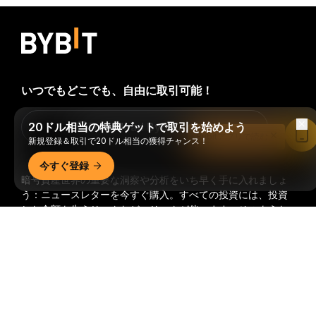
いつでもどこでも、自由に取引可能！
20ドル相当の特典ゲットで取引を始めよう
Download Bybit App
Bybitアプリで読む
新規登録＆取引で20ドル相当の獲得チャンス！
今すぐ登録
暗号資産世界の重要な洞察や分析をいち早く手に入れましょ
う：ニュースレターを今すぐ購入。
すべての投資には、投資
した全額を失うリスクなど、リスクが伴います。そのような
活動はすべての人に適しているとは限りません。
詳細サマリー
購読
フォローする