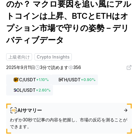
のか？ マクロ要因を追い風にアル
トコインは上昇、BTCとETHはオ
プション市場で守りの姿勢－デリ
バティブデータ
上級者向け
Crypto Insights
2025年9月11日
3分で読めます
356
BTC
/USDT
ETH
/USDT
+
1.10
%
+
0.90
%
SOL
/USDT
+
2.60
%
AIサマリー
わずか30秒で記事の内容を把握し、市場の反応を測ることが
できます。