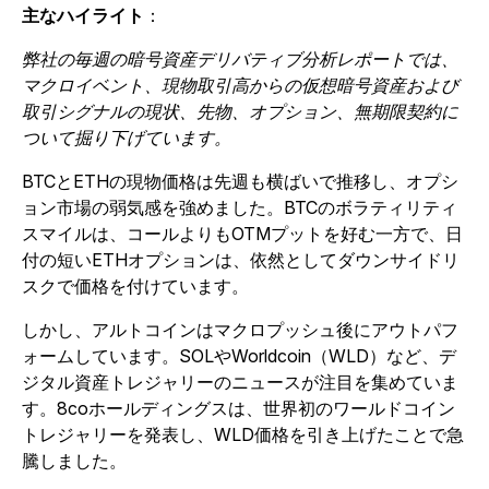
主なハイライト
：
弊社の毎週の暗号資産デリバティブ分析レポートでは、
マクロイベント、現物取引高からの仮想暗号資産および
取引シグナルの現状、先物、オプション、無期限契約に
ついて掘り下げています。
BTCとETHの現物価格は先週も横ばいで推移し、オプシ
ョン市場の弱気感を強めました。BTCのボラティリティ
スマイルは、コールよりもOTMプットを好む一方で、日
付の短いETHオプションは、依然としてダウンサイドリ
スクで価格を付けています。
しかし、アルトコインはマクロプッシュ後にアウトパフ
ォームしています。SOLやWorldcoin（WLD）など、デ
ジタル資産トレジャリーのニュースが注目を集めていま
す。8coホールディングスは、世界初のワールドコイン
トレジャリーを発表し、WLD価格を引き上げたことで急
騰しました。