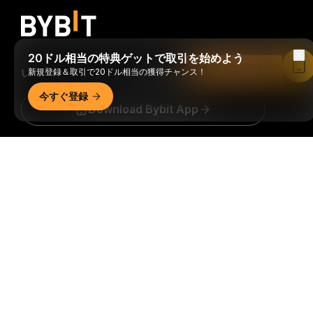
20ドル相当の特典ゲットで取引を始めよう
Bybitアプリで読む
いつでもどこでも、自由に取引可能！
新規登録＆取引で20ドル相当の獲得チャンス！
今すぐ登録
Download Bybit App
詳細サマリー
暗号資産世界の重要な洞察や分析をいち早く手に入れましょ
う：ニュースレターを今すぐ購入。
すべての投資には、投資
した全額を失うリスクなど、リスクが伴います。そのような
活動はすべての人に適しているとは限りません。
購読
フォローする