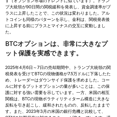
す（オプション市場のトレンドに似ています）。トラン
プ大統領が90日間の関税緩和を発表し、資金調達率がプ
ラスに上昇したことで、この状況は変わりました。アル
トコインも同様のパターンを示し、金利は、関税発表後
に上昇する前にプラスとマイナスの交互に変動しまし
た。
BTCオプションは、非常に大きなプ
ット保護を実感できます。
2025年4月6日～7日の売却期間中、トランプ大統領の関
税発表を受けてBTCの現物価格が7.5万ドルに下落したた
め、トレーダーはダウンサイド保護を求めました。コー
ルに対するプットオプションの量が多いことは、この保
護に対する強い需要を示しています。一方、米国の相互
関税は、BTCの現物ボラティリティターム構造に大きな
反転を引き起こし、緩和されたものの、反転したままで
す。また、2023年3月の米国の銀行危機と比較して、