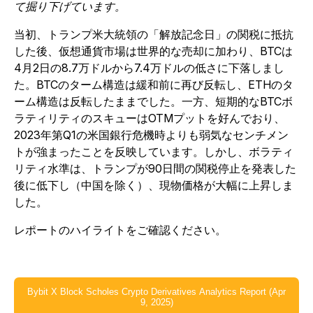
て掘り下げています。
当初、トランプ米大統領の「解放記念日」の関税に抵抗
した後、仮想通貨市場は世界的な売却に加わり、BTCは
4月2日の8.7万ドルから7.4万ドルの低さに下落しまし
た。BTCのターム構造は緩和前に再び反転し、ETHのタ
ーム構造は反転したままでした。一方、短期的なBTCボ
ラティリティのスキューはOTMプットを好んでおり、
2023年第Q1の米国銀行危機時よりも弱気なセンチメン
トが強まったことを反映しています。しかし、ボラティ
リティ水準は、トランプが90日間の関税停止を発表した
後に低下し（中国を除く）、現物価格が大幅に上昇しま
した。
レポートのハイライトをご確認ください。
Bybit X Block Scholes Crypto Derivatives Analytics Report (Apr
9, 2025)