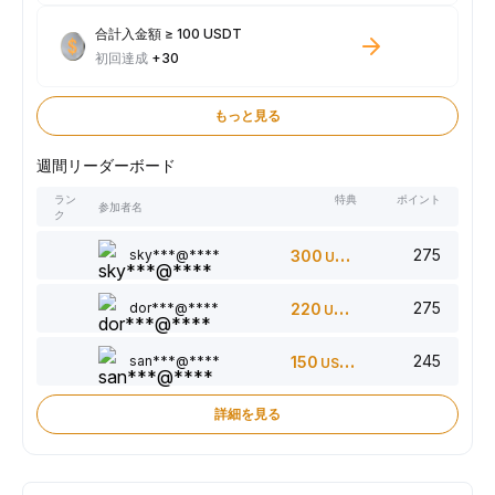
合計入金額 ≥ 100 USDT
初回達成
+30
もっと見る
週間リーダーボード
ラン
特典
ポイント
参加者名
ク
275
sky***@****
300
USDT
275
dor***@****
220
USDT
245
san***@****
150
USDT
詳細を見る