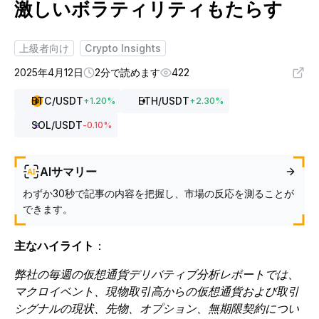
激しいボラティリティもたらす
上級者向け
Crypto Insights
2025年4月12日
2分で読めます
422
BTC
/USDT
ETH
/USDT
+
1.20
%
+
2.30
%
SOL
/USDT
-0.10
%
AIサマリー
わずか30秒で記事の内容を把握し、市場の反応を測ることが
できます。
主なハイライト
：
弊社の毎週の仮想通貨デリバティブ分析レポートでは、
マクロイベント、現物取引高からの仮想通貨および取引
シグナルの現状、先物、オプション、無期限契約につい