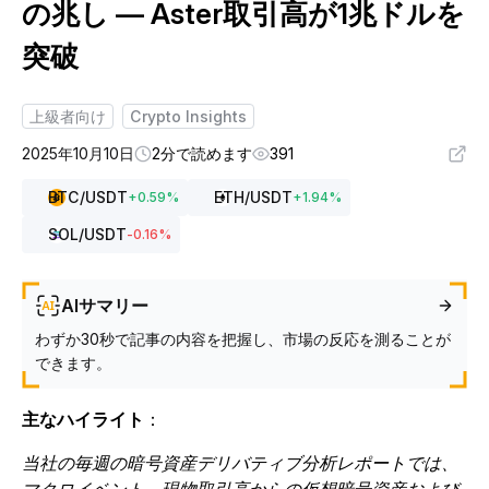
の兆し ― Aster取引高が1兆ドルを
突破
上級者向け
Crypto Insights
2025年10月10日
2分で読めます
391
BTC
/USDT
ETH
/USDT
+
0.59
%
+
1.94
%
SOL
/USDT
-0.16
%
AIサマリー
わずか30秒で記事の内容を把握し、市場の反応を測ることが
できます。
主なハイライト
：
当社の毎週の暗号資産デリバティブ分析レポートでは、