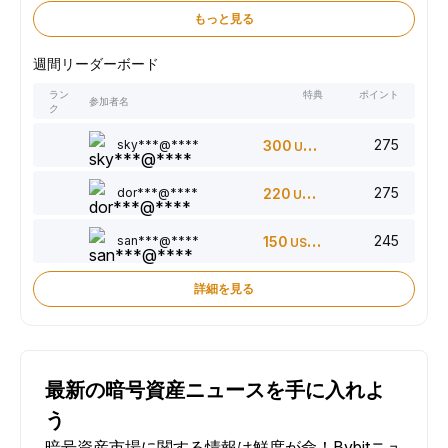
もっと見る
週間リーダーボード
ラン
特典
ポイント
参加者名
ク
275
sky***@****
300
USDT
275
dor***@****
220
USDT
245
san***@****
150
USDT
詳細を見る
最新の暗号資産ニュースを手に入れよ
う
暗号資産市場に関する情報は鮮度が命！Bybitニュ