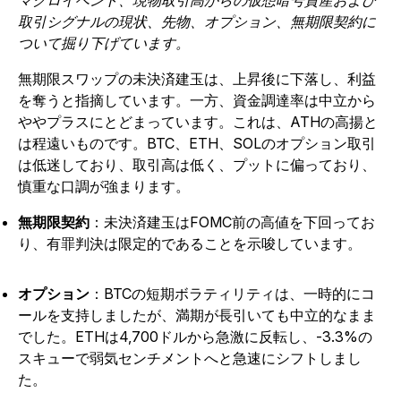
マクロイベント、現物取引高からの仮想暗号資産および
取引シグナルの現状、先物、オプション、無期限契約に
ついて掘り下げています。
無期限スワップの未決済建玉は、上昇後に下落し、利益
を奪うと指摘しています。一方、資金調達率は中立から
ややプラスにとどまっています。これは、ATHの高揚と
は程遠いものです。BTC、ETH、SOLのオプション取引
は低迷しており、取引高は低く、プットに偏っており、
慎重な口調が強まります。
無期限契約
：未決済建玉はFOMC前の高値を下回ってお
り、有罪判決は限定的であることを示唆しています。
オプション
：BTCの短期ボラティリティは、一時的にコ
ールを支持しましたが、満期が長引いても中立的なまま
でした。ETHは4,700ドルから急激に反転し、-3.3%の
スキューで弱気センチメントへと急速にシフトしまし
た。