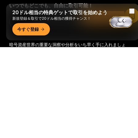
いつでもどこでも、自由に取引可能！
20ドル相当の特典ゲットで取引を始めよう
Bybitアプリで読む
新規登録＆取引で20ドル相当の獲得チャンス！
Download Bybit App
今すぐ登録
暗号資産世界の重要な洞察や分析をいち早く手に入れましょ
う：ニュースレターを今すぐ購入。
すべての投資には、投資
詳細サマリー
した全額を失うリスクなど、リスクが伴います。そのような
活動はすべての人に適しているとは限りません。
購読
フォローする