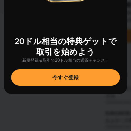
ダウンロード
最新の
SN
暗号資産市
完了
ーが最新
ボッ
完了
20ドル相当の特典ゲットで
取引を始めよう
本人
初回
新規登録＆取引で20ドル相当の獲得チャンス！
資産運
関連記事
今すぐ登録
初回
xStocks
方法
Trad
2026年8月6
完了
EUR/US
Trad
およびこの
完了
2026年8月6