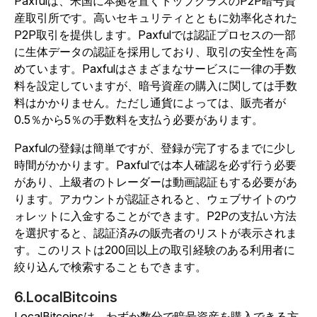
Paxfulは、米国に本拠を置くトップクラスのP2P暗号資
産取引所です。高いセキュリティとともに効率化された
P2P取引を提供します。Paxfulでは認証プロセスの一部
に生体データの認証を採用しており、取引の安全性を高
めています。Paxfulはさまざまなサービスに一律の手数
料を設定していますが、暗号資産の購入に関しては手数
料はかかりません。ただし通貨によっては、販売者が
0.5％から5％の手数料を支払う必要があります。
Paxfulの登録は簡単ですが、登録が完了するまでに少し
時間がかかります。Paxfulでは本人確認を必ず行う必要
があり、上級者のトレーダーは動画認証もする必要があ
ります。アカウントが認証されると、ウェブサイトのウ
ォレットに入金することができます。P2Pの支払い方法
を選択すると、認証済みの販売者のリストが表示されま
す。このリストは200回以上の取引経験のある利用者に
絞り込んで検索することもできます。
6.LocalBitcoins
LocalBitcoinsは、わずか数分で暗号資産を購入できる方