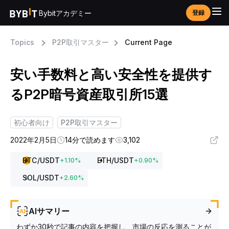
Bybitアカデミー
登録
Topics
P2P取引マスター
Current Page
安い手数料と高い安全性を提供す
るP2P暗号資産取引所15選
初心者向け
P2P取引マスター
2022年2月5日
14分で読めます
3,102
BTC
/USDT
ETH
/USDT
+
1.10
%
+
0.90
%
SOL
/USDT
+
2.60
%
AIサマリー
わずか30秒で記事の内容を把握し、市場の反応を測ることが