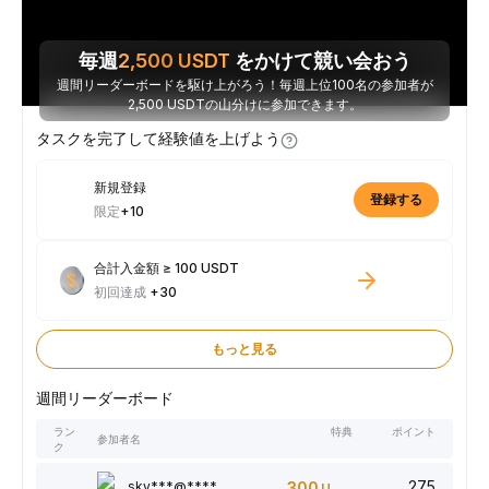
毎週
2,500
USDT
をかけて競い会おう
週間リーダーボードを駆け上がろう！毎週上位100名の参加者が
2,500 USDTの山分けに参加できます。
タスクを完了して経験値を上げよう
新規登録
登録する
限定
+10
合計入金額 ≥ 100 USDT
初回達成
+30
もっと見る
週間リーダーボード
ラン
特典
ポイント
参加者名
ク
275
sky***@****
300
USDT