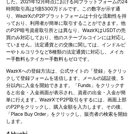
した。2021年12月時点における同プラットフォームの24
時間取引高は1億5300万ドルです。この数字が示す通
り、WazirXのP2Pプラットフォームは十分な流動性を持
っており、利用者が簡単に取引することができます。他
のP2P暗号資産取引所とは異なり、WazirXはUSDTの売
買のみ対応しており、他のステーブルコインには対応し
ていません。法定通貨との交換に関しては、インドルピ
ーやトルコリラなど8種類の法定通貨に対応し、メイカ
ー手数料もテイカー手数料もゼロです。
WazirXへの登録方法は、公式サイトの「登録」をクリッ
クして登録フォームを送信します。メールの認証後、5
分以内に入金を開始できます。「Funds」をクリックす
ると出金・入金画面が表示され、資産の出金・入金が簡
単に行えます。WazirXでP2P取引をするには、画面上部
のP2Pをクリックし、購入金額を入力します。その後、
「Place Buy Order」をクリックし、販売者の検索を開始
します。