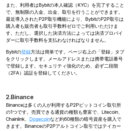
また、利用者はBybitの本人確認（KYC）を完了すること
で、無制限の入金、出金、取引を行うことができます。
最近導入されたP2P取引機能により、BybitのP2P取引は
購入者も販売者も取引手数料ゼロでご利用いただけま
す。ただし、選択した決済方法によっては決済プロバイ
ダーに取引手数料を支払わなければなりません。
Bybitの
登録
方法は簡単です。ページ右上の「登録」タブ
をクリックします。メールアドレスまたは携帯電話番号
で登録します。セキュリティ強化のため、必ず二段階
（2FA）認証を登録してください。
2.Binance
Binanceは多くの人が利用するP2Pビットコイン取引所
の1つです。売買できる通貨の種類も豊富で、Litecoin、
Chainlink、
Dogecoin
など約60種類の暗号資産を購入で
きます。BinanceのP2Pアルトコイン取引ではテイカー