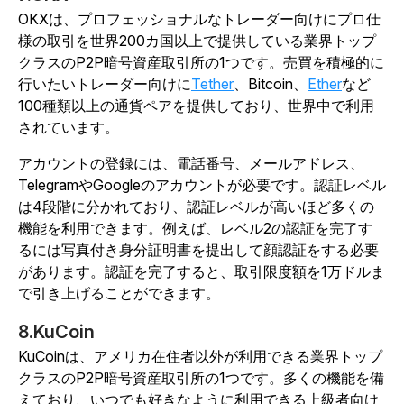
OKXは、プロフェッショナルなトレーダー向けにプロ仕
様の取引を世界200カ国以上で提供している業界トップ
クラスのP2P暗号資産取引所の1つです。売買を積極的に
行いたいトレーダー向けに
Tether
、Bitcoin、
Ether
など
100種類以上の通貨ペアを提供しており、世界中で利用
されています。
アカウントの登録には、電話番号、メールアドレス、
TelegramやGoogleのアカウントが必要です。認証レベル
は4段階に分かれており、認証レベルが高いほど多くの
機能を利用できます。例えば、レベル2の認証を完了す
るには写真付き身分証明書を提出して顔認証をする必要
があります。認証を完了すると、取引限度額を1万ドルま
で引き上げることができます。
8.KuCoin
KuCoinは、アメリカ在住者以外が利用できる業界トップ
クラスのP2P暗号資産取引所の1つです。多くの機能を備
えており、いつでも好きなように利用できる上級者向け