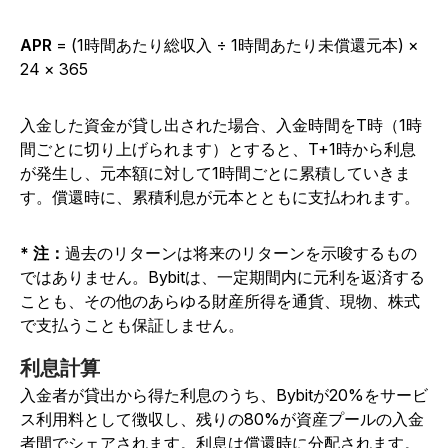
APR
= (1時間あたり総収入 ÷ 1時間あたり未償還元本) ×
24 × 365
入金した資金が貸し出された場合、入金時間をT時（1時
間ごとに切り上げられます）とすると、T+1時から利息
が発生し、元本額に対して1時間ごとに累積していきま
す。償還時に、累積利息が元本とともに支払われます。
* 注：
過去のリターンは将来のリターンを示唆するもの
ではありません。Bybitは、一定期間内に元利を返済する
ことも、その他のあらゆる財産所得を通貨、現物、株式
で支払うことも保証しません。
利息計算
入金者が貸出から得た利息のうち、Bybitが20%をサービ
ス利用料として徴収し、残りの80%が資産プールの入金
者間でシェアされます。利息は償還時に分配されます。