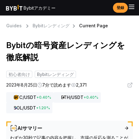
Bybitアカデミー
登録
Guides
Bybitレンディング
Current Page
Bybitの暗号資産レンディングを
徹底解説
初心者向け
Bybitレンディング
2023年8月25日
7分で読めます
2,371
BTC
/USDT
ETH
/USDT
+
0.40
%
+
0.40
%
SOL
/USDT
+
1.20
%
AIサマリー
わずか30秒で記事の内容を把握し、市場の反応を測ることが