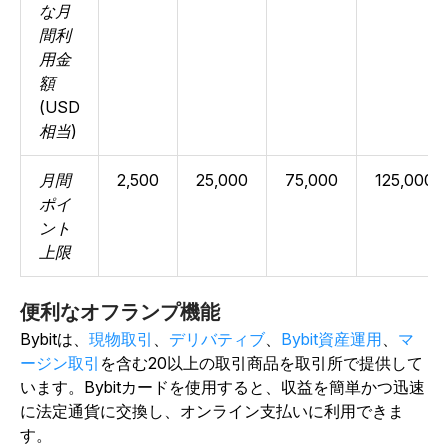
な月
間利
用金
額
(USD
相当)
月間
2,500
25,000
75,000
125,000
ポイ
ント
上限
便利なオフランプ機能
Bybitは、
現物取引
、
デリバティブ
、
Bybit資産運用
、
マ
ージン取引
を含む20以上の取引商品を取引所で提供して
います。Bybitカードを使用すると、収益を簡単かつ迅速
に法定通貨に交換し、オンライン支払いに利用できま
す。