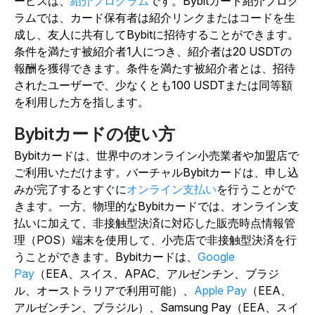
ービスは、
紹介プログラム
です。Bybitカード紹介プログ
ラムでは、カード保有者は紹介リンクまたはコードを生
成し、友人に共有してBybitに招待することができます。
条件を満たす被紹介者1人につき、紹介者は20 USDTの
報酬を獲得できます。条件を満たす被紹介者とは、招待
されたユーザーで、少なくとも100 USDTまたは同等額
を利用した方を指します。
Bybitカードの使い方
Bybitカードは、世界中のオンライン小売業者や加盟店で
ご利用いただけます。バーチャルBybitカードは、申し込
みが完了するとすぐに
オンライン支払い
を行うことがで
きます。一方、物理的なBybitカードでは、オンライン支
払いに加えて、非接触型決済に対応した販売時点情報管
理（POS）端末を使用して、小売店で非接触型決済を行
うことができます。Bybitカードは、
Google
Pay
（EEA、スイス、APAC、アルゼンチン、ブラジ
ル、オーストラリアで利用可能）、
Apple Pay
（EEA、
アルゼンチン、ブラジル）、Samsung Pay（EEA、スイ