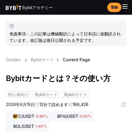
Bybitアカデミー
登録
免責事項：この記事は機械翻訳によって日本語に仮翻訳され
ています。改訂版は後日公開される予定です。
Guides
Bybitカード
Current Page
Bybitカードとは？その使い方
初心者向け
Bybitカード
Bybitガイド
2026年6月15日
12分で読めます
189,426
BTC
/USDT
ETH
/USDT
-0.80
%
-0.50
%
SOL
/USDT
-1.40
%