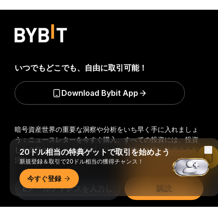
いつでもどこでも、自由に取引可能！
Download Bybit App
暗号資産世界の重要な洞察や分析をいち早く手に入れましょ
う：ニュースレターを今すぐ購入。
すべての投資には、投資
した全額を失うリスクなど、リスクが伴います。そのような
20ドル相当の特典ゲットで取引を始めよう
Bybitアプリで読む
活動はすべての人に適しているとは限りません。
新規登録＆取引で20ドル相当の獲得チャンス！
今すぐ登録
購読
フォローする