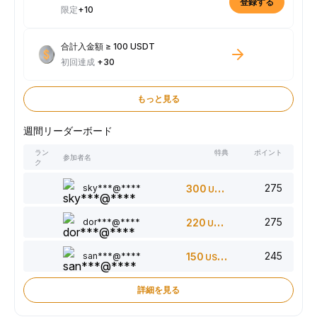
登録する
限定
+10
合計入金額 ≥ 100 USDT
初回達成
+30
もっと見る
週間リーダーボード
ラン
特典
ポイント
参加者名
ク
275
sky***@****
300
USDT
275
dor***@****
220
USDT
245
san***@****
150
USDT
詳細を見る