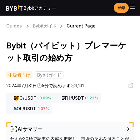
Bybitアカデミー
登録
Guides
Bybitガイド
Current Page
Bybit（バイビット）プレマーケ
ット取引の始め方
中級者向け
Bybitガイド
2024年7月31日
5分で読めます
1,131
BTC
/USDT
ETH
/USDT
+
0.09
%
+
1.23
%
SOL
/USDT
-1.07
%
AIサマリー
わずか30秒で記事の内容を把握し、市場の反応を測ることが