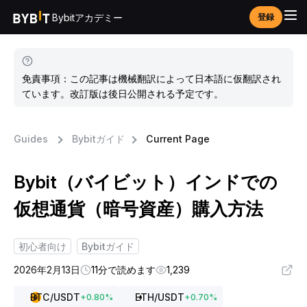
Bybitアカデミー
登録
免責事項：この記事は機械翻訳によって日本語に仮翻訳され
ています。改訂版は後日公開される予定です。
Guides
Bybitガイド
Current Page
Bybit（バイビット）インドでの
仮想通貨（暗号資産）購入方法
初心者向け
Bybitガイド
2026年2月13日
11分で読めます
1,239
BTC
/USDT
ETH
/USDT
+
0.80
%
+
0.70
%