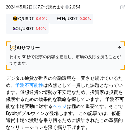
2024年5月2日
7分で読めます
2,054
BTC
/USDT
ETH
/USDT
-0.60
%
-0.30
%
SOL
/USDT
-1.40
%
AIサマリー
わずか30秒で記事の内容を把握し、市場の反応を測ることが
できます。
デジタル通貨が世界の金融環境を一変させ続けているた
め、
予測不可能性
は依然として一貫した課題となってい
ます。仮想通貨の情勢が不安定なため、投資家は投資を
保護するための効果的な戦略を探しています。
予測不可
能な市場変動に対する
ヘッジ
は極めて重要です。そこで
Bybitダブルウィンが登場します。
この記事では、仮想
通貨市場の激動を乗り切るために設計されたこの革新的
なソリューションを深く掘り下げます。