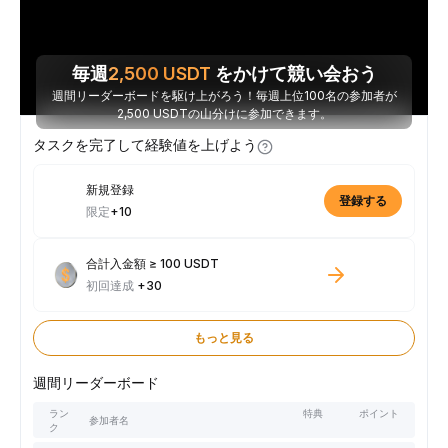
毎週
2,500
USDT
をかけて競い会おう
週間リーダーボードを駆け上がろう！毎週上位100名の参加者が
2,500 USDTの山分けに参加できます。
タスクを完了して経験値を上げよう
新規登録
登録する
限定
+10
合計入金額 ≥ 100 USDT
初回達成
+30
もっと見る
週間リーダーボード
ラン
特典
ポイント
参加者名
ク