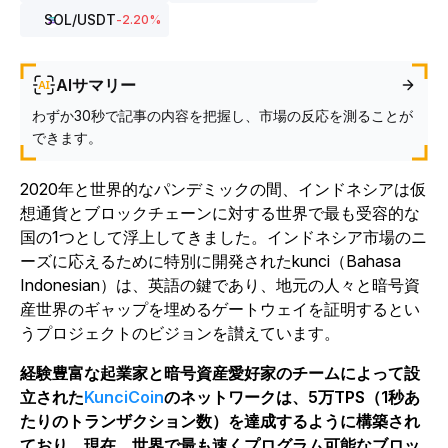
SOL
/USDT
-2.20
%
AIサマリー
わずか30秒で記事の内容を把握し、市場の反応を測ることが
できます。
2020年と世界的なパンデミックの間、インドネシアは仮
想通貨とブロックチェーンに対する世界で最も受容的な
国の1つとして浮上してきました。インドネシア市場のニ
ーズに応えるために特別に開発された
kunci
（Bahasa
Indonesian）は、英語の鍵であり、地元の人々と暗号資
産世界のギャップを埋めるゲートウェイを証明するとい
うプロジェクトのビジョンを讃えています。
経験豊富な起業家と暗号資産愛好家のチームによって設
立された
KunciCoin
のネットワークは、5万TPS（1秒あ
たりのトランザクション数）を達成するように構築され
ており、現在、世界で最も速くプログラム可能なブロッ