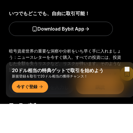
いつでもどこでも、自由に取引可能！
Download Bybit App
暗号資産世界の重要な洞察や分析をいち早く手に入れましょ
う：ニュースレターを今すぐ購入。
すべての投資には、投資
した全額を失うリスクなど、リスクが伴います。そのような
活動はすべての人に適しているとは限りません。
20ドル相当の特典ゲットで取引を始めよう
Bybitアプリで読む
新規登録＆取引で20ドル相当の獲得チャンス！
今すぐ登録
購読
フォローする
詳細サマリー