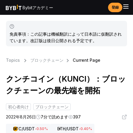
Bybitアカデミー
登録
免責事項：この記事は機械翻訳によって日本語に仮翻訳され
ています。改訂版は後日公開される予定です。
Topics
ブロックチェーン
Current Page
クンチコイン（KUNCI）：ブロッ
クチェーンの最先端を開拓
初心者向け
ブロックチェーン
2022年8月26日
7分で読めます
397
BTC
/USDT
ETH
/USDT
-0.50
%
-0.40
%