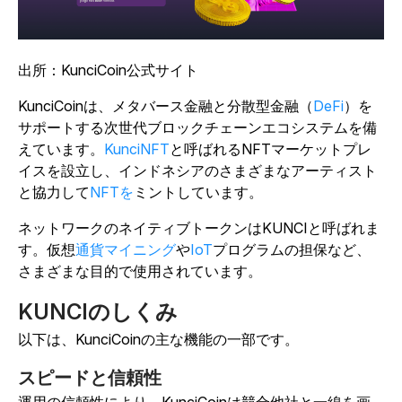
出所：KunciCoin公式サイト
KunciCoinは、メタバース金融と分散型金融（
DeFi
）を
サポートする次世代ブロックチェーンエコシステムを備
えています。
KunciNFT
と呼ばれるNFTマーケットプレ
イスを設立し、インドネシアのさまざまなアーティスト
と協力して
NFTを
ミントしています。
ネットワークのネイティブトークンはKUNCIと呼ばれま
す。仮想
通貨マイニング
や
IoT
プログラムの担保など、
さまざまな目的で使用されています。
KUNCIのしくみ
以下は、KunciCoinの主な機能の一部です。
スピードと信頼性