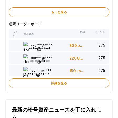
もっと見る
週間リーダーボード
ラン
特典
ポイント
参加者名
ク
275
sky***@****
300
USDT
275
dor***@****
220
USDT
275
jay***@****
150
USDT
詳細を見る
最新の暗号資産ニュースを手に入れよ
う