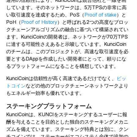
運用の信頼性により、KunciCoinは競合他社と一線を画
しています。そのネットワークは、5万TPSの非常に高
い取引速度を達成するため、PoS（
Proof of stake
）と
PoH（
Proof of History
）と呼ばれる2つの高度なブロッ
クチェーンアルゴリズムの融合に基づいて構築されてい
ます。KunciCoinの開発者は、ネットワークが70万TPS
に達する可能性さえあると示唆しています。KunciCoin
のチームは、このプロジェクトが、高速な取引速度を必
要とするDAppを作成したい開発者にとって、頼りにな
るプラットフォームになることを構想しています。
KunciCoinは信頼性が高く高速であるだけでなく、
ビッ
トコイン
などの他のブロックチェーンネットワークより
もエネルギー効率も優れています。
ステーキングプラットフォーム
KunciCoinは、KUNCIをステーキングするユーザーに報
酬を与えることを目的とした独自のステーキングメカニ
ズムを備えています。ステーキング特典とは別に、クン
チコインでは、ステーカーがエコシステム全体で追加の