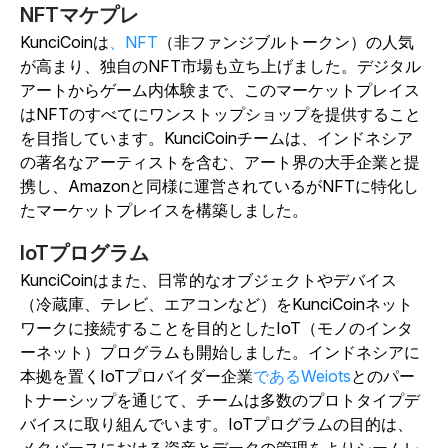
NFTマケプレ
KunciCoinは
、NFT
（非ファンジブルトークン）の人気
が高まり、独自のNFT市場も立ち上げました。デジタル
アートからゲーム内体験まで、このマーケットプレイス
はNFTのすべてにワンストップショップを提供すること
を目指しています。KunciCoinチームは、インドネシア
の著名なアーティストを含む、アート界の大手企業と提
携し、Amazonと同様に運営されているがNFTに特化し
たマーケットプレイスを構築しました。
IoTプログラム
KunciCoinはまた、日常的なオブジェクトやデバイス
（冷蔵庫、テレビ、エアコンなど）をKunciCoinネット
ワークに接続することを目的としたIoT（モノのインタ
ーネット）プログラムも開始しました。インドネシアに
本拠を置くIoTプロバイダー企業
であるWeiots
とのパー
トナーシップを通じて、チームは多数のプロトタイプデ
バイスに取り組んでいます。IoTプログラムの目的は、