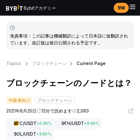
Bybitアカデミー
登録
免責事項：この記事は機械翻訳によって日本語に仮翻訳され
ています。改訂版は後日公開される予定です。
Topics
ブロックチェーン
Current Page
ブロックチェーンのノードとは？
中級者向け
ブロックチェーン
2021年8月25日
12分で読めます
2,063
BTC
/USDT
ETH
/USDT
+
0.30
%
+
0.40
%
SOL
/USDT
+
3.60
%