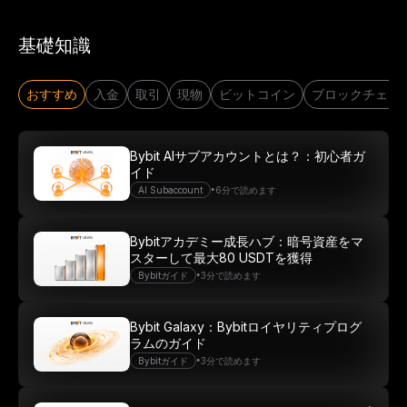
基礎知識
おすすめ
入金
取引
現物
ビットコイン
ブロックチェー
Bybit AIサブアカウントとは？：初心者ガ
イド
•
AI Subaccount
6分で読めます
Bybitアカデミー成長ハブ：暗号資産をマ
スターして最大80 USDTを獲得
•
Bybitガイド
3分で読めます
Bybit Galaxy：Bybitロイヤリティプログ
ラムのガイド
•
Bybitガイド
3分で読めます