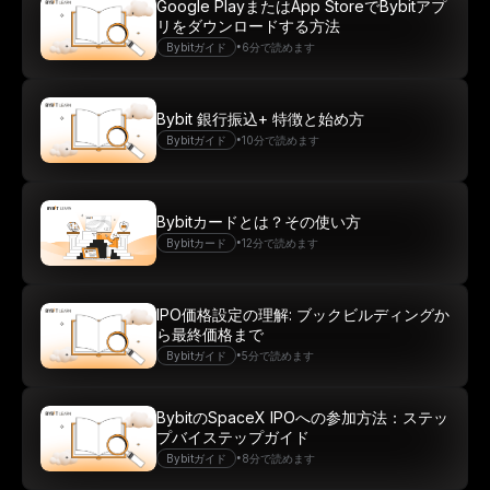
Google PlayまたはApp StoreでBybitアプ
リをダウンロードする方法
•
Bybitガイド
6分で読めます
Bybit 銀行振込+ 特徴と始め方
•
Bybitガイド
10分で読めます
Bybitカードとは？その使い方
•
Bybitカード
12分で読めます
IPO価格設定の理解: ブックビルディングか
ら最終価格まで
•
Bybitガイド
5分で読めます
BybitのSpaceX IPOへの参加方法：ステッ
プバイステップガイド
•
Bybitガイド
8分で読めます