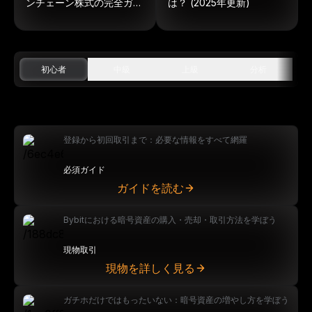
ンチェーン株式の完全ガイ
は？ (2025年更新)
ド
初心者
中級
上級
分析
登録から初回取引まで：必要な情報をすべて網羅
必須ガイド
ガイドを読む
Bybitにおける暗号資産の購入・売却・取引方法を学ぼう
現物取引
現物を詳しく見る
ガチホだけではもったいない：暗号資産の増やし方を学ぼう