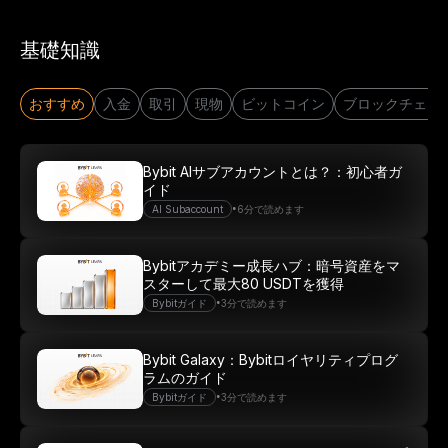
基礎知識
おすすめ
入金
取引
現物
ビットコイン
ブロックチェー
Bybit AIサブアカウントとは？：初心者ガ
イド
•
AI Subaccount
6分で読めます
Bybitアカデミー成長ハブ：暗号資産をマ
スターして最大80 USDTを獲得
•
Bybitガイド
3分で読めます
Bybit Galaxy：Bybitロイヤリティプログ
ラムのガイド
•
Bybitガイド
3分で読めます