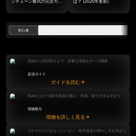
ンチェーン株式の完全ガイ
は？ (2025年更新)
ド
初心者
中級
上級
分析
登録から初回取引まで：必要な情報をすべて網羅
必須ガイド
ガイドを読む
Bybitにおける暗号資産の購入・売却・取引方法を学ぼう
現物取引
現物を詳しく見る
ガチホだけではもったいない：暗号資産の増やし方を学ぼう