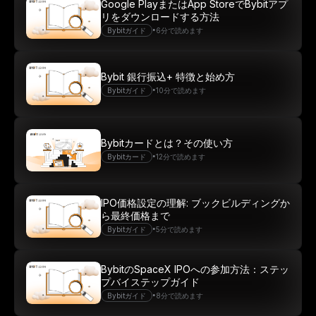
Google PlayまたはApp StoreでBybitアプ
リをダウンロードする方法
•
Bybitガイド
6分で読めます
Bybit 銀行振込+ 特徴と始め方
•
Bybitガイド
10分で読めます
Bybitカードとは？その使い方
•
Bybitカード
12分で読めます
IPO価格設定の理解: ブックビルディングか
ら最終価格まで
•
Bybitガイド
5分で読めます
BybitのSpaceX IPOへの参加方法：ステッ
プバイステップガイド
•
Bybitガイド
8分で読めます