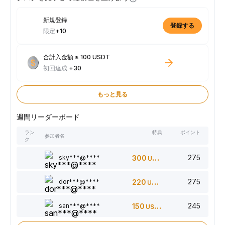
新規登録
登録する
限定
+10
合計入金額 ≥ 100 USDT
初回達成
+30
もっと見る
週間リーダーボード
ラン
特典
ポイント
参加者名
ク
275
sky***@****
300
USDT
275
dor***@****
220
USDT
245
san***@****
150
USDT