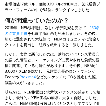
市場価値17億ドル、価格0.19ドルのNEMは、仮想通貨プ
ラットフォームの中で64位にランクインしました。
何が間違っていたのか？
2019年、NEM財団は、厳しい予算削減を受けて、
150名
の従業員全員
を処罰する計画を発表しました。その後、
新たに選出された大統領は、NEMコミュニティに資金リ
クエストを提出し、組織を救出すると主張しました。
しかし、実際に悪化したのは、以前のガバナンス委員会
の誤った管理と、マーケティングに費やされた負債の蓄
積に関連している可能性があります。その後、NEMが
8,000万XEMを燃やし、元財団会長のロン・ウォンが
Ecobitや
ProximaX
などのスケッチなICOを推進した際、
議論の火がつきました。
明らかに、NEM財団は分散型ガバナンスの試みとして始
まり、最終的にXEM価格の崩壊に大きく貢献しました。
さらに、NEM財団は分散型ガバナンスとしてブランド化