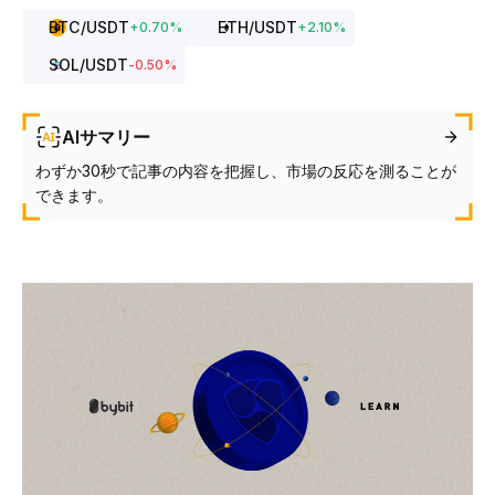
BTC
/USDT
ETH
/USDT
+
0.70
%
+
2.10
%
SOL
/USDT
-0.50
%
AIサマリー
わずか30秒で記事の内容を把握し、市場の反応を測ることが
できます。