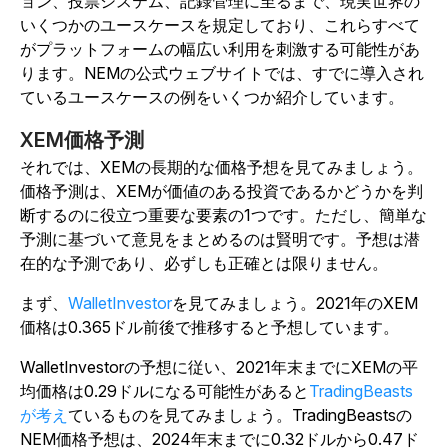
ョン、投票システム、記録管理に至るまで、現実世界の
いくつかのユースケースを規定しており、これらすべて
がプラットフォームの幅広い利用を刺激する可能性があ
ります。NEMの公式ウェブサイトでは、すでに導入され
ているユースケースの例をいくつか紹介しています。
XEM価格予測
それでは、XEMの長期的な価格予想を見てみましょう。
価格予測は、XEMが価値のある投資であるかどうかを判
断するのに役立つ重要な要素の1つです。ただし、簡単な
予測に基づいて意見をまとめるのは賢明です。予想は潜
在的な予測であり、必ずしも正確とは限りません。
まず、
WalletInvestor
を見てみましょう。2021年のXEM
価格は0.365ドル前後で推移すると予想しています。
WalletInvestorの予想に従い、2021年末までにXEMの平
均価格は0.29ドルになる可能性があると
TradingBeasts
が考え
ているものを見てみましょう。TradingBeastsの
NEM価格予想は、2024年末までに0.32ドルから0.47ド