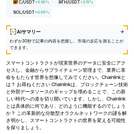
BTC
/USDT
ETH
/USDT
+
0.95
%
+
2.15
%
SOL
/USDT
+
0.00
%
AIサマリー
わずか30秒で記事の内容を把握し、市場の反応を測ることが
できます。
スマートコントラクトが現実世界のデータに安全にアク
セスし、金融からサプライチェーン管理まで、業界に革
命をもたらす世界を想像してみてください。Chainlinkと
は？ お尋ねください Chainlinkは、ブロックチェーン技術
と外部データソースのギャップを埋めることで、この新
しい時代への道を切り開いています。しかし、Chainlink
とは具体的に何であり、どのように機能するのでしょう
か？ この革新的な分散型オラクルネットワークの謎を解
き明かし、スマートコントラクトの世界を変える可能性
を探りましょう。