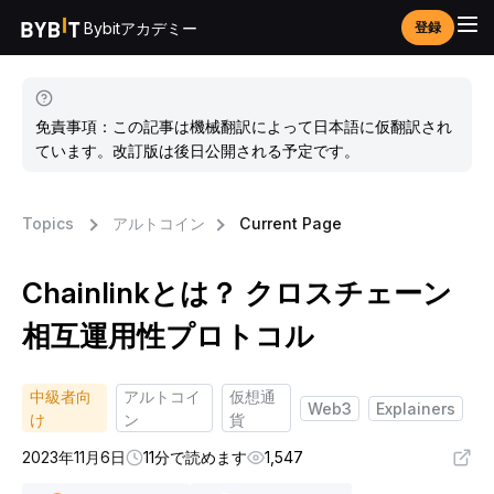
Bybitアカデミー
登録
免責事項：この記事は機械翻訳によって日本語に仮翻訳され
ています。改訂版は後日公開される予定です。
Topics
アルトコイン
Current Page
Chainlinkとは？ クロスチェーン
相互運用性プロトコル
中級者向
アルトコイ
仮想通
Web3
Explainers
け
ン
貨
2023年11月6日
11分で読めます
1,547