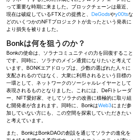
って重要な時期に来ました。ブロックチェーンは最近、
現在は破綻しているFTXとの提携と、
DeGods
や
y00ts
な
どのいくつかのNFTプロジェクトが去ったという発表に
より損失を被りました。
Bonkは何を狙うのか？
Bonkの使命は、ソラナコミュニティの力を回復すること
です。同時に、ソラナのメイン通貨になりたいと考えて
います。BONKエアドロップは、少数の選ばれた人々に
支配されるのではなく、大衆に利用されるという目標の
一環として、ネットワークのソーシャルレイヤーとして
表現されるものとなりました。これには、DeFiトレーダ
ー、NFT愛好家、そしてソラナの改善に積極的に取り組
む開発者が含まれます。同時に、Bonkは
Web3
にまだ参
加していない方にも、この空間を探索していただきたい
と考えています。
また、BonkはBonkDAOの創設を通じてソラナの進化を