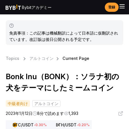
Bybitアカデミー
登録
免責事項：この記事は機械翻訳によって日本語に仮翻訳され
ています。改訂版は後日公開される予定です。
Topics
アルトコイン
Current Page
Bonk Inu（BONK）：ソラナ初の
犬をテーマにしたミームコイン
中級者向け
アルトコイン
2023年1月12日
8分で読めます
1,393
BTC
/USDT
ETH
/USDT
-0.30
%
-0.20
%