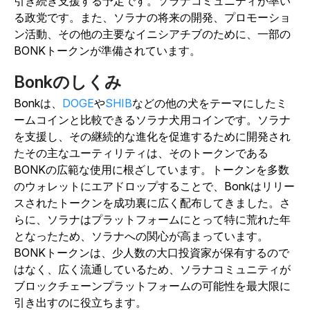
引き続き支援する予定です。ソラナコミュニティが率い
る政党です。また、ソラナの将来の開発、プロモーショ
ン活動、その他の主要なイニシアチブのために、一部の
BONKトークンが準備されています。
Bonkのしくみ
Bonkは、
DOGE
や
SHIB
などの他の犬をテーマにしたミ
ームコインと比較できるソラナ犬用コインです。ソラナ
を支援し、その継続的な進化を促進するために開発され
たその主なユーティリティは、そのトークンである
BONKの広範な使用に根ざしています。トークンを多数
のウォレットにエアドロップすることで、Bonkはリリー
スされたトークンを成功裏に広く配布してきました。さ
らに、ソラナはプラットフォームにとって特に荒れた年
となったため、ソラナへの関心が高まっています。
BONKトークンは、少人数の大口投資家が保有するので
はなく、広く流通しているため、ソラナコミュニティが
ブロックチェーンプラットフォームの可能性を最大限に
引き出すのに役立ちます。