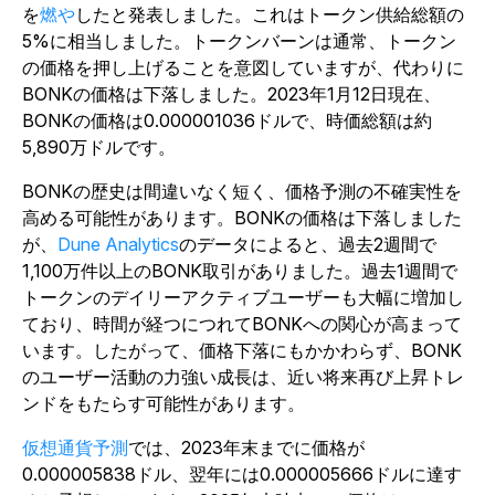
を
燃や
したと発表しました。これはトークン供給総額の
5%に相当しました。トークンバーンは通常、トークン
の価格を押し上げることを意図していますが、代わりに
BONKの価格は下落しました。2023年1月12日現在、
BONKの価格は0.000001036ドルで、時価総額は約
5,890万ドルです。
BONKの歴史は間違いなく短く、価格予測の不確実性を
高める可能性があります。BONKの価格は下落しました
が、
Dune Analytics
のデータによると、過去2週間で
1,100万件以上のBONK取引がありました。過去1週間で
トークンのデイリーアクティブユーザーも大幅に増加し
ており、時間が経つにつれてBONKへの関心が高まって
います。したがって、価格下落にもかかわらず、BONK
のユーザー活動の力強い成長は、近い将来再び上昇トレ
ンドをもたらす可能性があります。
仮想通貨予測
では、2023年末までに価格が
0.000005838ドル、翌年には0.000005666ドルに達す