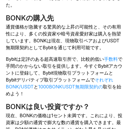
た。
BONKの購入先
通貨価格が急騰する驚異的な上昇の可能性と、その有用
性により、多くの投資家や暗号資産愛好家は購入を熱望
しています。BONKは現在、現物取引ペアおよびUSDT
無期限契約としてBybitを通じて利用可能です。
Bybitは定評のある超高速取引所で、比較的低い
手数料
で
手間のかからない取引を提供します。今すぐBybitアカウ
ントに登録して、Bybit現物取引プラットフォームと
Bybitデリバティブ取引プラットフォームで
それぞれ
BONK/USDT
と
1000BONKUSDT無期限契約の
取引を始
めよう！
BONKは良い投資ですか？
現在、BONKの価格は1セント未満です。これにより、投
資家は少額の通貨で膨大な数の通貨を購入できます。最