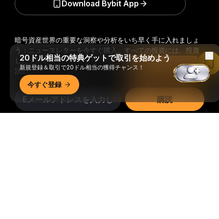
Download Bybit App
暗号資産世界の重要な洞察や分析をいち早く手に入れましょ
う：ニュースレターを今すぐ購入。
すべての投資には、投資
20ドル相当の特典ゲットで取引を始めよう
した全額を失うリスクなど、リスクが伴います。そのような
Bybitアプリで読む
新規登録＆取引で20ドル相当の獲得チャンス！
活動はすべての人に適しているとは限りません。
今すぐ登録
購読
詳細サマリー
フォローする
© 2018-2026 Bybit.com. All rights reserved.