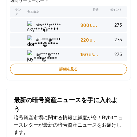
週間リーダーボード
ラン
特典
ポイント
参加者名
ク
275
sky***@****
300
USDT
275
dor***@****
220
USDT
275
jay***@****
150
USDT
詳細を見る
最新の暗号資産ニュースを手に入れよ
う
暗号資産市場に関する情報は鮮度が命！Bybitニュ
ースレターが最新の暗号資産ニュースをお届けし
ます。