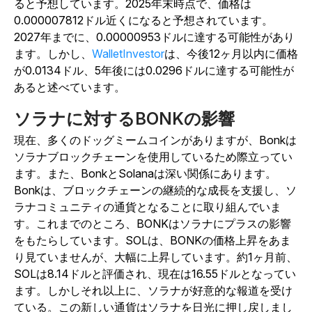
ると予想しています。2025年末時点で、価格は
0.000007812ドル近くになると予想されています。
2027年までに、0.00000953ドルに達する可能性があり
ます。しかし、
WalletInvestor
は、今後12ヶ月以内に価格
が0.0134ドル、5年後には0.0296ドルに達する可能性が
あると述べています。
ソラナに対するBONKの影響
現在、多くのドッグミームコインがありますが、Bonkは
ソラナブロックチェーンを使用しているため際立ってい
ます。また、BonkとSolanaは深い関係にあります。
Bonkは、ブロックチェーンの継続的な成長を支援し、ソ
ラナコミュニティの通貨となることに取り組んでいま
す。これまでのところ、BONKはソラナにプラスの影響
をもたらしています。SOLは、BONKの価格上昇をあま
り見ていませんが、大幅に上昇しています。約1ヶ月前、
SOLは8.14ドルと評価され、現在は16.55ドルとなってい
ます。しかしそれ以上に、ソラナが好意的な報道を受け
ている。この新しい通貨はソラナを日光に押し戻しまし