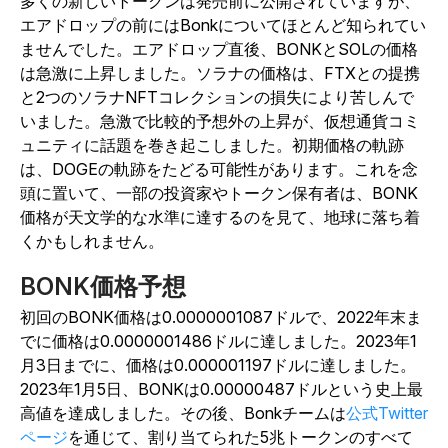
多くの新しいトークンは発売前に公開されていますが、
エアドロップの前にはBonkについてほとんど知られてい
ませんでした。エアドロップ直後、BONKとSOLの価格
は急激に上昇しました。ソラナの価格は、FTXとの提携
と2つのソラナNFTコレクションの損失により苦しんで
いました。急激で比較的予想外の上昇が、仮想通貨コミ
ュニティに話題を巻き起こしました。初期価格の軌跡
は、DOGEの軌跡をたどる可能性があります。これを念
頭に置いて、一部の投資家やトークン保有者は、BONK
価格が天文学的な水準に達するのを見て、地球に落ち着
くかもしれません。
BONK価格予想
初回のBONK価格は0.0000001087ドルで、2022年末ま
でに価格は0.0000001486ドルに達しました。2023年1
月3日までに、価格は0.000001197ドルに達しました。
2023年1月5日、BONKは0.00000487ドルという史上最
高値を達成しました。その後、Bonkチームは
公式Twitter
ページ
を通じて、割り当てられた5兆トークンのすべて