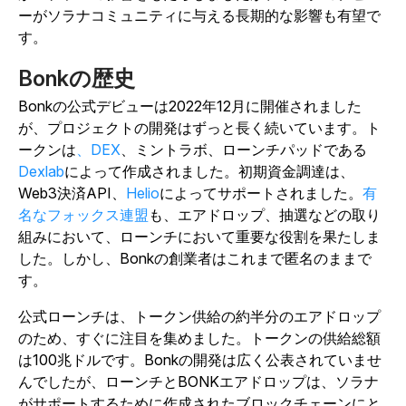
ーがソラナコミュニティに与える長期的な影響も有望で
す。
Bonkの歴史
Bonkの公式デビューは2022年12月に開催されました
が、プロジェクトの開発はずっと長く続いています。ト
ークンは
、DEX
、ミントラボ、ローンチパッドである
Dexlab
によって作成されました。初期資金調達は、
Web3決済API、
Helio
によってサポートされました。
有
名なフォックス連盟
も、エアドロップ、抽選などの取り
組みにおいて、ローンチにおいて重要な役割を果たしま
した。しかし、Bonkの創業者はこれまで匿名のままで
す。
公式ローンチは、トークン供給の約半分のエアドロップ
のため、すぐに注目を集めました。トークンの供給総額
は100兆ドルです。Bonkの開発は広く公表されていませ
んでしたが、ローンチとBONKエアドロップは、ソラナ
がサポートするために作成されたブロックチェーンにと