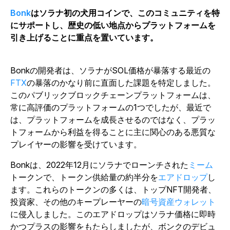
Bonk
はソラナ初の犬用コインで、このコミュニティを特
にサポートし、歴史の低い地点からプラットフォームを
引き上げることに重点を置いています。
Bonkの開発者は、ソラナがSOL価格が暴落する最近の
FTX
の暴落のかなり前に直面した課題を特定しました。
このパブリックブロックチェーンプラットフォームは、
常に高評価のプラットフォームの1つでしたが、最近で
は、プラットフォームを成長させるのではなく、プラッ
トフォームから利益を得ることに主に関心のある悪質な
プレイヤーの影響を受けています。
Bonkは、2022年12月にソラナでローンチされた
ミーム
トークンで、トークン供給量の約半分を
エアドロップ
し
ます。これらのトークンの多くは、トップNFT開発者、
投資家、その他のキープレーヤーの
暗号資産ウォレット
に侵入しました。このエアドロップはソラナ価格に即時
かつプラスの影響をもたらしましたが、ボンクのデビュ