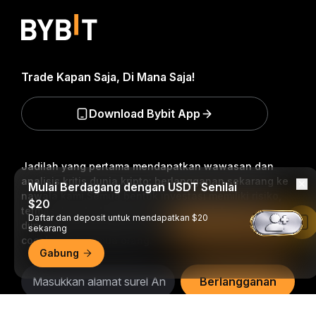
Trade Kapan Saja, Di Mana Saja!
Download Bybit App
Jadilah yang pertama mendapatkan wawasan dan
analisis kritis dunia kripto: berlangganan sekarang ke
Mulai Berdagang dengan USDT Senilai
nawala kami.
Semua bentuk investasi memiliki risiko,
$20
termasuk risiko kehilangan semua jumlah yang
Daftar dan deposit untuk mendapatkan $20
Baca di Aplikasi Bybit
diinvestasikan. Aktivitas semacam ini mungkin tidak
sekarang
cocok untuk semua orang.
Gabung
Berlangganan
Ringkasan Mendetail