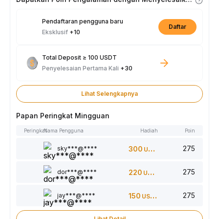
Pendaftaran pengguna baru
Daftar
Eksklusif
+10
Total Deposit ≥ 100 USDT
Penyelesaian Pertama Kali
+30
Lihat Selengkapnya
Papan Peringkat Mingguan
Peringkat
Nama Pengguna
Hadiah
Poin
275
sky***@****
300
USDT
275
dor***@****
220
USDT
275
jay***@****
150
USDT
Lihat Detail