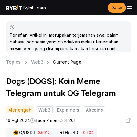
Bybit Learn
Daftar
Penafian: Artikel ini merupakan terjemahan awal dalam
bahasa Indonesia yang disediakan melalui terjemahan
mesin. Versi yang disempurnakan akan tersedia nanti.
Topics
Web3
Current Page
Dogs (DOGS): Koin Meme
Telegram untuk OG Telegram
Menengah
Web3
Explainers
Altcoins
16 Agt 2024
Baca 7 menit
1,261
BTC
/USDT
ETH
/USDT
-0.60
%
-0.50
%