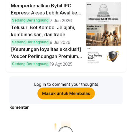
Memperkenalkan Bybit IPO
Express: Akses Lebih Awal ke
IPO Global!
Sedang Berlangsung
7 Jun 2026
Telusuri Bot Kombo: Jelajahi,
kombinasikan, dan trade
Sedang Berlangsung
9 Jul 2026
[Keuntungan loyalitas eksklusif]
Voucer Perlindungan Premium
hingga $50
Sedang Berlangsung
19 Agt 2025
Log in to comment your thoughts
Masuk untuk Membalas
Komentar