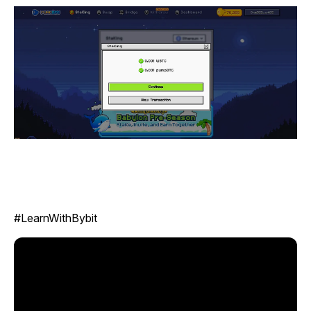
#LearnWithBybit