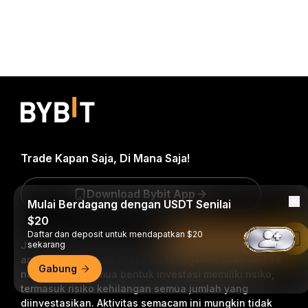
Trade Kapan Saja, Di Mana Saja!
Download Bybit App
Mulai Berdagang dengan USDT Senilai
$20
Daftar dan deposit untuk mendapatkan $20
Baca di Aplikasi Bybit
Jadilah yang pertama mendapatkan wawasan dan
sekarang
analisis kritis dunia kripto: berlangganan sekarang ke
Gabung
nawala kami.
Semua bentuk investasi memiliki risiko,
termasuk risiko kehilangan semua jumlah yang
diinvestasikan. Aktivitas semacam ini mungkin tidak