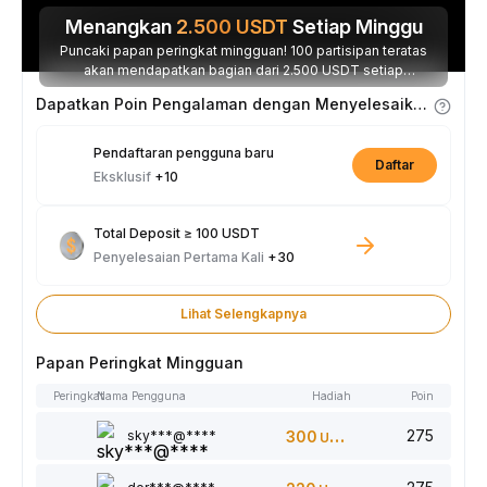
Menangkan
2.500
USDT
Setiap Minggu
Puncaki papan peringkat mingguan! 100 partisipan teratas
akan mendapatkan bagian dari 2.500 USDT setiap
minggunya.
Dapatkan Poin Pengalaman dengan Menyelesaikan Tugas
Pendaftaran pengguna baru
Daftar
Eksklusif
+10
Total Deposit ≥ 100 USDT
Penyelesaian Pertama Kali
+30
Lihat Selengkapnya
Papan Peringkat Mingguan
Peringkat
Nama Pengguna
Hadiah
Poin
275
sky***@****
300
USDT