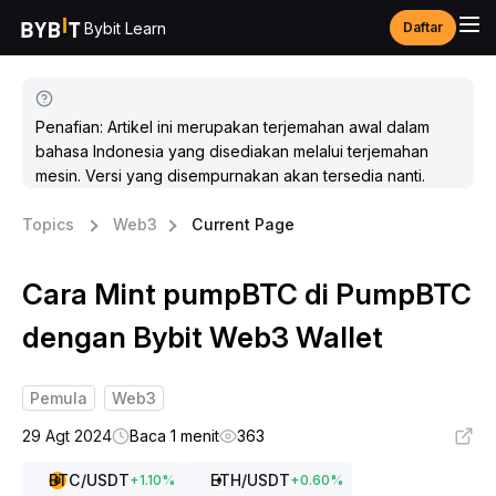
Bybit Learn
Daftar
Penafian: Artikel ini merupakan terjemahan awal dalam
bahasa Indonesia yang disediakan melalui terjemahan
mesin. Versi yang disempurnakan akan tersedia nanti.
Topics
Web3
Current Page
Cara Mint pumpBTC di PumpBTC
dengan Bybit Web3 Wallet
Pemula
Web3
29 Agt 2024
Baca 1 menit
363
BTC
/USDT
ETH
/USDT
+
1.10
%
+
0.60
%