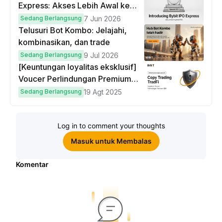
Express: Akses Lebih Awal ke
IPO Global!
Sedang Berlangsung
7 Jun 2026
Telusuri Bot Kombo: Jelajahi,
kombinasikan, dan trade
Sedang Berlangsung
9 Jul 2026
[Keuntungan loyalitas eksklusif]
Voucer Perlindungan Premium
hingga $50
Sedang Berlangsung
19 Agt 2025
Log in to comment your thoughts
Masuk untuk Membalas
Komentar