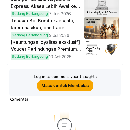
Express: Akses Lebih Awal ke
IPO Global!
Sedang Berlangsung
7 Jun 2026
Telusuri Bot Kombo: Jelajahi,
kombinasikan, dan trade
Sedang Berlangsung
9 Jul 2026
[Keuntungan loyalitas eksklusif]
Voucer Perlindungan Premium
hingga $50
Sedang Berlangsung
19 Agt 2025
Log in to comment your thoughts
Masuk untuk Membalas
Komentar