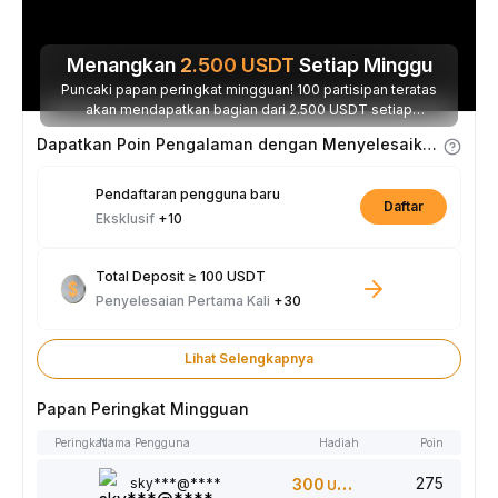
Menangkan
2.500
USDT
Setiap Minggu
Puncaki papan peringkat mingguan! 100 partisipan teratas
akan mendapatkan bagian dari 2.500 USDT setiap
minggunya.
Dapatkan Poin Pengalaman dengan Menyelesaikan Tugas
Pendaftaran pengguna baru
Daftar
Eksklusif
+10
Total Deposit ≥ 100 USDT
Penyelesaian Pertama Kali
+30
Lihat Selengkapnya
Papan Peringkat Mingguan
Peringkat
Nama Pengguna
Hadiah
Poin
275
sky***@****
300
USDT