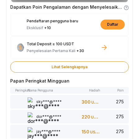
minggunya.
Dapatkan Poin Pengalaman dengan Menyelesaikan Tugas
Pendaftaran pengguna baru
Daftar
Eksklusif
+10
Total Deposit ≥ 100 USDT
Penyelesaian Pertama Kali
+30
Lihat Selengkapnya
Papan Peringkat Mingguan
Peringkat
Nama Pengguna
Hadiah
Poin
275
sky***@****
300
USDT
275
dor***@****
220
USDT
275
jay***@****
150
USDT