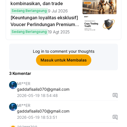
kombinasikan, dan trade
Sedang Berlangsung
9 Jul 2026
[Keuntungan loyalitas eksklusif]
Voucer Perlindungan Premium
hingga $50
Sedang Berlangsung
19 Agt 2025
Log in to comment your thoughts
Masuk untuk Membalas
3
Komentar
MI**ER
gaddafisalis070@gmail.com
2026-05-19 18:54:48
MI**ER
gaddafisalis070@gmail.com
2026-05-19 18:53:51