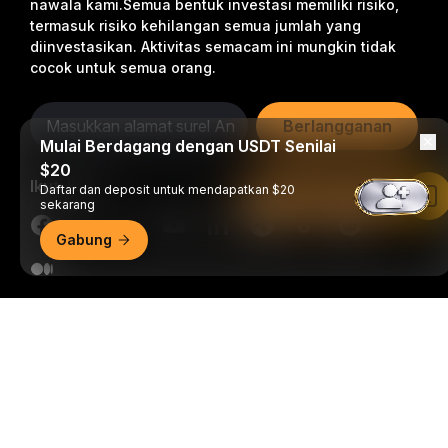
nawala kami.
Semua bentuk investasi memiliki risiko,
termasuk risiko kehilangan semua jumlah yang
diinvestasikan. Aktivitas semacam ini mungkin tidak
cocok untuk semua orang.
Berlangganan
Mulai Berdagang dengan USDT Senilai
$20
Ikuti Kami
Daftar dan deposit untuk mendapatkan $20
Baca di Aplikasi Bybit
sekarang
Gabung
© 2018-2026 Bybit.com. Semua hak cipta dilindungi undang-
Ringkasan Mendetail
undang.