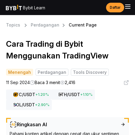
Bybit Learn
Daftar
Topics
Perdagangan
Current Page
Cara Trading di Bybit
Menggunakan TradingView
Menengah
Perdagangan
Tools Discovery
11 Sep 2024
Baca 3 menit
2,416
BTC
/USDT
ETH
/USDT
+
1.20
%
+
1.10
%
SOL
/USDT
+
2.90
%
Ringkasan AI
Pahami konten artikel dengan cepat dan ukur sentimen