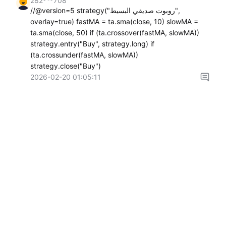
282***708
//@version=5 strategy("روبوت صديقي البسيط",
overlay=true) fastMA = ta.sma(close, 10) slowMA =
ta.sma(close, 50) if (ta.crossover(fastMA, slowMA))
strategy.entry("Buy", strategy.long) if
(ta.crossunder(fastMA, slowMA))
strategy.close("Buy")
2026-02-20 01:05:11