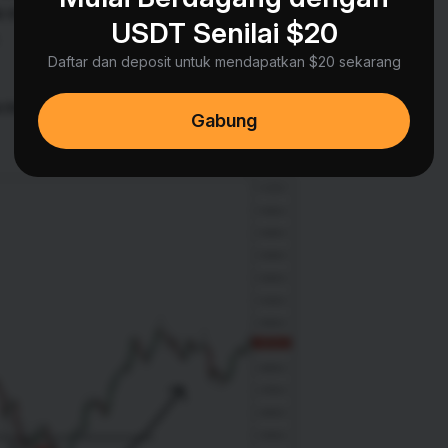
ntuk membantu Anda melihat beberapa
USDT Senilai $20
Daftar dan deposit untuk mendapatkan $20 sekarang
ngidentifikasi potensi bear trap.
Gabung