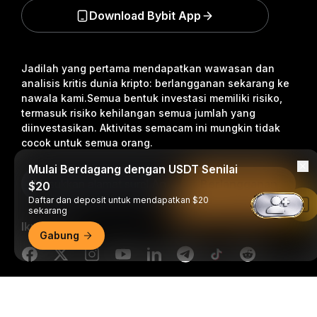
Download Bybit App
Jadilah yang pertama mendapatkan wawasan dan
analisis kritis dunia kripto: berlangganan sekarang ke
nawala kami.
Semua bentuk investasi memiliki risiko,
termasuk risiko kehilangan semua jumlah yang
diinvestasikan. Aktivitas semacam ini mungkin tidak
cocok untuk semua orang.
Mulai Berdagang dengan USDT Senilai
Berlangganan
$20
Daftar dan deposit untuk mendapatkan $20
Baca di Aplikasi Bybit
sekarang
Ikuti Kami
Gabung
Ringkasan Mendetail
© 2018-2026 Bybit.com. Semua hak cipta dilindungi undang-