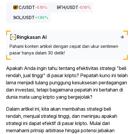
BTC
/USDT
ETH
/USDT
-0.10
%
-0.10
%
SOL
/USDT
+
1.90
%
Ringkasan AI
Pahami konten artikel dengan cepat dan ukur sentimen
pasar hanya dalam 30 detik!
Apakah Anda ingin tahu tentang efektivitas strategi "beli
rendah, jual tinggi" di pasar kripto? Pepatah kuno ini telah
lama menjadi tulang punggung kesuksesan perdagangan
dan investasi, tetapi bagaimana pepatah ini bertahan di
dunia mata uang kripto yang bergejolak?
Dalam artikel ini, kita akan membahas strategi beli
rendah, menjual strategi tinggi, dan meninjau apakah
strategi ini dapat efektif di pasar kripto. Mulai dari
memahami prinsip arbitrase hingga potensi jebakan