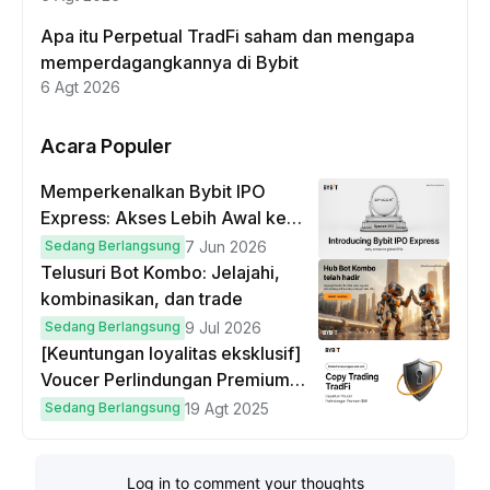
Apa itu Perpetual TradFi saham dan mengapa
memperdagangkannya di Bybit
6 Agt 2026
Acara Populer
Memperkenalkan Bybit IPO
Express: Akses Lebih Awal ke
IPO Global!
Sedang Berlangsung
7 Jun 2026
Telusuri Bot Kombo: Jelajahi,
kombinasikan, dan trade
Sedang Berlangsung
9 Jul 2026
[Keuntungan loyalitas eksklusif]
Voucer Perlindungan Premium
hingga $50
Sedang Berlangsung
19 Agt 2025
Log in to comment your thoughts