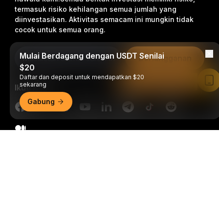
termasuk risiko kehilangan semua jumlah yang
diinvestasikan. Aktivitas semacam ini mungkin tidak
cocok untuk semua orang.
Mulai Berdagang dengan USDT Senilai
Berlangganan
$20
Daftar dan deposit untuk mendapatkan $20
Baca di Aplikasi Bybit
sekarang
Ikuti Kami
Gabung
Ringkasan Mendetail
© 2018-2026 Bybit.com. Semua hak cipta dilindungi undang-
undang.