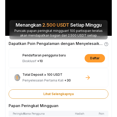
Menangkan
2.500
USDT
Setiap Minggu
Puncaki papan peringkat mingguan! 100 partisipan teratas
akan mendapatkan bagian dari 2.500 USDT setiap
minggunya.
Dapatkan Poin Pengalaman dengan Menyelesaikan Tugas
Pendaftaran pengguna baru
Daftar
Eksklusif
+10
Total Deposit ≥ 100 USDT
Penyelesaian Pertama Kali
+30
Lihat Selengkapnya
Papan Peringkat Mingguan
Peringkat
Nama Pengguna
Hadiah
Poin