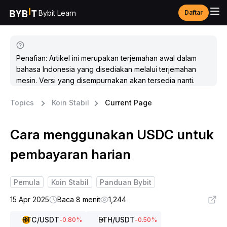
Bybit Learn
Daftar
Penafian: Artikel ini merupakan terjemahan awal dalam
bahasa Indonesia yang disediakan melalui terjemahan
mesin. Versi yang disempurnakan akan tersedia nanti.
Topics
Koin Stabil
Current Page
Cara menggunakan USDC untuk
pembayaran harian
Pemula
Koin Stabil
Panduan Bybit
15 Apr 2025
Baca 8 menit
1,244
BTC
/USDT
ETH
/USDT
-0.80
%
-0.50
%