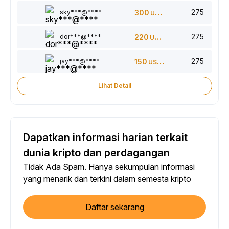
275
sky***@****
300
USDT
275
dor***@****
220
USDT
275
jay***@****
150
USDT
Lihat Detail
Dapatkan informasi harian terkait
dunia kripto dan perdagangan
Tidak Ada Spam. Hanya sekumpulan informasi
yang menarik dan terkini dalam semesta kripto
Daftar sekarang