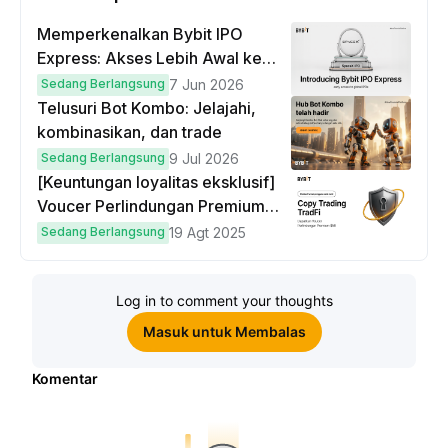
Memperkenalkan Bybit IPO
Express: Akses Lebih Awal ke
IPO Global!
Sedang Berlangsung
7 Jun 2026
Telusuri Bot Kombo: Jelajahi,
kombinasikan, dan trade
Sedang Berlangsung
9 Jul 2026
[Keuntungan loyalitas eksklusif]
Voucer Perlindungan Premium
hingga $50
Sedang Berlangsung
19 Agt 2025
Log in to comment your thoughts
Masuk untuk Membalas
Komentar