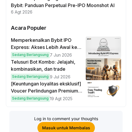
Bybit: Panduan Perpetual Pre-IPO Moonshot AI
6 Agt 2026
Acara Populer
Memperkenalkan Bybit IPO
Express: Akses Lebih Awal ke
IPO Global!
Sedang Berlangsung
7 Jun 2026
Telusuri Bot Kombo: Jelajahi,
kombinasikan, dan trade
Sedang Berlangsung
9 Jul 2026
[Keuntungan loyalitas eksklusif]
Voucer Perlindungan Premium
hingga $50
Sedang Berlangsung
19 Agt 2025
Log in to comment your thoughts
Masuk untuk Membalas