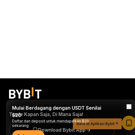
Mulai Berdagang dengan USDT Senilai
Trade Kapan Saja, Di Mana Saja!
$20
Daftar dan deposit untuk mendapatkan $20
Baca di Aplikasi Bybit
sekarang
Download Bybit App