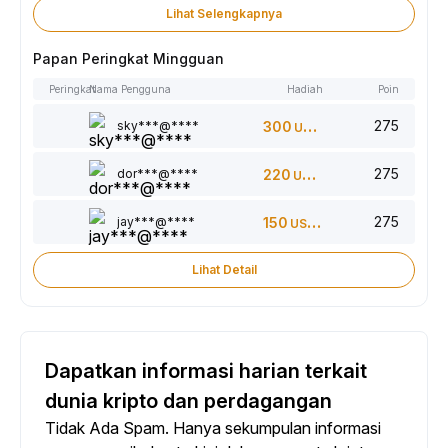
Lihat Selengkapnya
Papan Peringkat Mingguan
Peringkat
Nama Pengguna
Hadiah
Poin
275
sky***@****
300
USDT
275
dor***@****
220
USDT
275
jay***@****
150
USDT
Lihat Detail
Dapatkan informasi harian terkait
dunia kripto dan perdagangan
Tidak Ada Spam. Hanya sekumpulan informasi