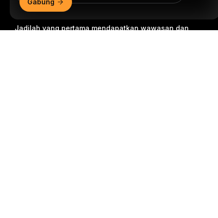
Gabung
Jadilah yang pertama mendapatkan wawasan dan
analisis kritis dunia kripto: berlangganan sekarang ke
Ringkasan Mendetail
nawala kami.
Semua bentuk investasi memiliki risiko,
termasuk risiko kehilangan semua jumlah yang
diinvestasikan. Aktivitas semacam ini mungkin tidak
cocok untuk semua orang.
Berlangganan
Ikuti Kami
© 2018-2026 Bybit.com. Semua hak cipta dilindungi undang-
undang.