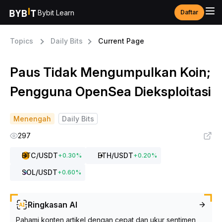
Bybit Learn
Daftar
Topics
Daily Bits
Current Page
Paus Tidak Mengumpulkan Koin;
Pengguna OpenSea Dieksploitasi
Menengah
Daily Bits
297
BTC
/USDT
ETH
/USDT
+
0.30
%
+
0.20
%
SOL
/USDT
+
0.60
%
Ringkasan AI
Pahami konten artikel dengan cepat dan ukur sentimen