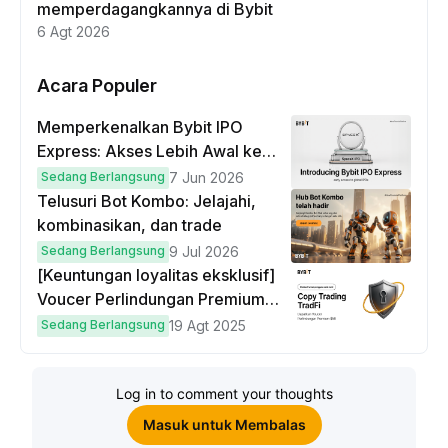
memperdagangkannya di Bybit
6 Agt 2026
Acara Populer
Memperkenalkan Bybit IPO
Express: Akses Lebih Awal ke
IPO Global!
Sedang Berlangsung
7 Jun 2026
Telusuri Bot Kombo: Jelajahi,
kombinasikan, dan trade
Sedang Berlangsung
9 Jul 2026
[Keuntungan loyalitas eksklusif]
Voucer Perlindungan Premium
hingga $50
Sedang Berlangsung
19 Agt 2025
Log in to comment your thoughts
Masuk untuk Membalas