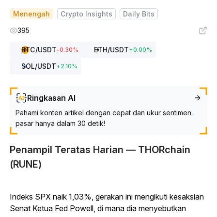
Menengah
Crypto Insights
Daily Bits
395
BTC
/USDT
ETH
/USDT
-0.30
%
+
0.00
%
SOL
/USDT
+
2.10
%
Ringkasan AI
Pahami konten artikel dengan cepat dan ukur sentimen
pasar hanya dalam 30 detik!
Penampil Teratas Harian — THORchain
(RUNE)
Indeks SPX naik 1,03%, gerakan ini mengikuti kesaksian
Senat Ketua Fed Powell, di mana dia menyebutkan