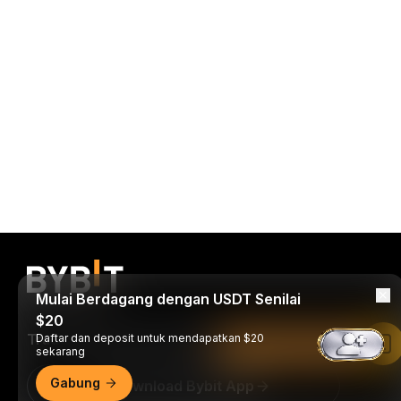
Mulai Berdagang dengan USDT Senilai
$20
Trade Kapan Saja, Di Mana Saja!
Daftar dan deposit untuk mendapatkan $20
Baca di Aplikasi Bybit
sekarang
Gabung
Download Bybit App