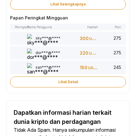
Lihat Selengkapnya
Papan Peringkat Mingguan
Peringkat
Nama Pengguna
Hadiah
Poin
275
sky***@****
300
USDT
275
dor***@****
220
USDT
245
san***@****
150
USDT
Lihat Detail
Dapatkan informasi harian terkait
dunia kripto dan perdagangan
Tidak Ada Spam. Hanya sekumpulan informasi