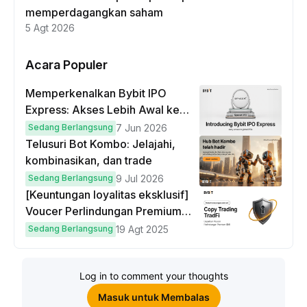
memperdagangkan saham
5 Agt 2026
Acara Populer
Memperkenalkan Bybit IPO
Express: Akses Lebih Awal ke
IPO Global!
Sedang Berlangsung
7 Jun 2026
Telusuri Bot Kombo: Jelajahi,
kombinasikan, dan trade
Sedang Berlangsung
9 Jul 2026
[Keuntungan loyalitas eksklusif]
Voucer Perlindungan Premium
hingga $50
Sedang Berlangsung
19 Agt 2025
Log in to comment your thoughts
Masuk untuk Membalas