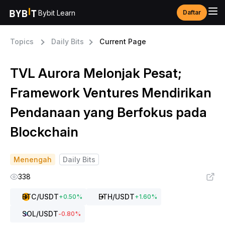
Bybit Learn
Daftar
Topics
Daily Bits
Current Page
TVL Aurora Melonjak Pesat;
Framework Ventures Mendirikan
Pendanaan yang Berfokus pada
Blockchain
Menengah
Daily Bits
338
BTC
/USDT
ETH
/USDT
+
0.50
%
+
1.60
%
SOL
/USDT
-0.80
%