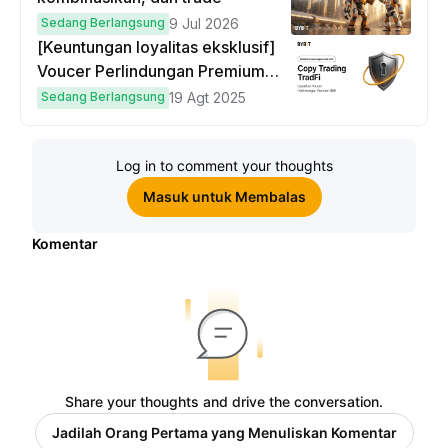
Sedang Berlangsung
9 Jul 2026
[Keuntungan loyalitas eksklusif]
Voucer Perlindungan Premium
hingga $50
Sedang Berlangsung
19 Agt 2025
Log in to comment your thoughts
Masuk untuk Membalas
Komentar
Share your thoughts and drive the conversation.
Jadilah Orang Pertama yang Menuliskan Komentar