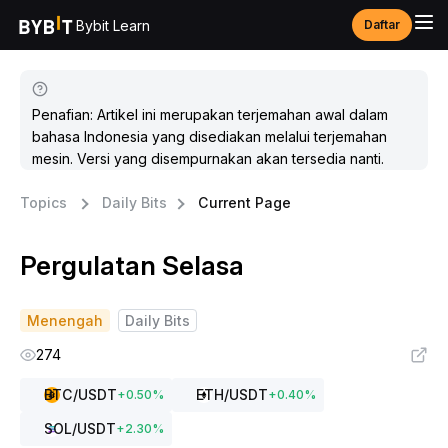
Bybit Learn
Daftar
Penafian: Artikel ini merupakan terjemahan awal dalam
bahasa Indonesia yang disediakan melalui terjemahan
mesin. Versi yang disempurnakan akan tersedia nanti.
Topics
Daily Bits
Current Page
Pergulatan Selasa
Menengah
Daily Bits
274
BTC
/USDT
ETH
/USDT
+
0.50
%
+
0.40
%
SOL
/USDT
+
2.30
%