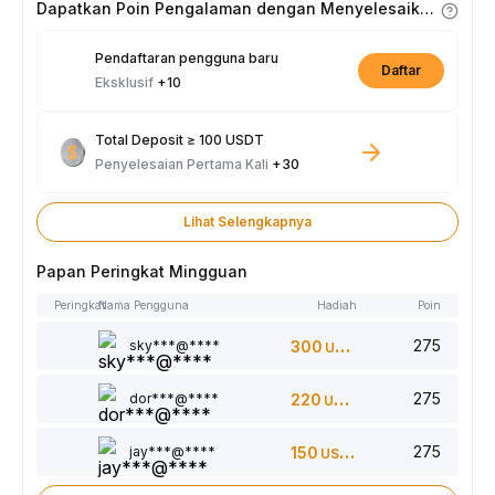
Dapatkan Poin Pengalaman dengan Menyelesaikan Tugas
Pendaftaran pengguna baru
Daftar
Eksklusif
+10
Total Deposit ≥ 100 USDT
Penyelesaian Pertama Kali
+30
Lihat Selengkapnya
Papan Peringkat Mingguan
Peringkat
Nama Pengguna
Hadiah
Poin
275
sky***@****
300
USDT
275
dor***@****
220
USDT
275
jay***@****
150
USDT