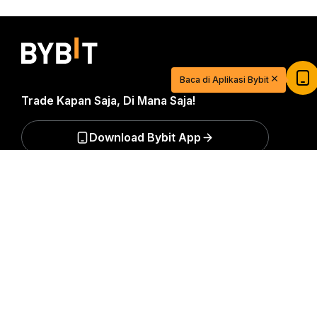
Mulai Berdagang dengan USDT Senilai
$20
Daftar dan deposit untuk mendapatkan $20
Baca di Aplikasi Bybit
sekarang
Trade Kapan Saja, Di Mana Saja!
Gabung
Download Bybit App
Ringkasan Mendetail
Jadilah yang pertama mendapatkan wawasan dan
analisis kritis dunia kripto: berlangganan sekarang ke
nawala kami.
Semua bentuk investasi memiliki risiko,
termasuk risiko kehilangan semua jumlah yang
diinvestasikan. Aktivitas semacam ini mungkin tidak
cocok untuk semua orang.
Berlangganan