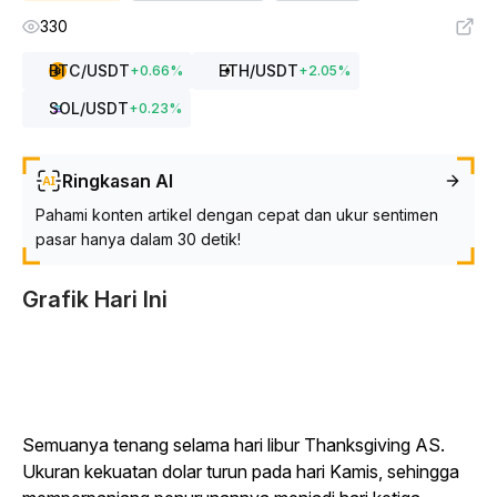
330
BTC
/USDT
ETH
/USDT
+
0.66
%
+
2.05
%
SOL
/USDT
+
0.23
%
Ringkasan AI
Pahami konten artikel dengan cepat dan ukur sentimen
pasar hanya dalam 30 detik!
Grafik Hari Ini
Semuanya tenang selama hari libur Thanksgiving AS.
Ukuran kekuatan dolar turun pada hari Kamis, sehingga