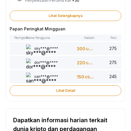
Penyelesaian Pertama Kali
+30
Lihat Selengkapnya
Papan Peringkat Mingguan
Peringkat
Nama Pengguna
Hadiah
Poin
275
sky***@****
300
USDT
275
dor***@****
220
USDT
245
san***@****
150
USDT
Lihat Detail
Dapatkan informasi harian terkait
dunia kripto dan perdagangan