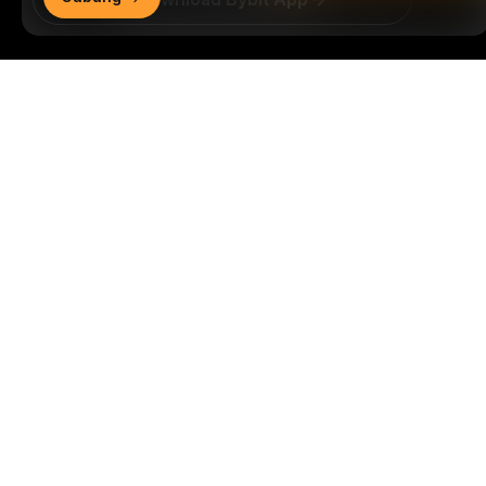
Jadilah yang pertama mendapatkan wawasan dan
Ringkasan Mendetail
analisis kritis dunia kripto: berlangganan sekarang ke
nawala kami.
Semua bentuk investasi memiliki risiko,
termasuk risiko kehilangan semua jumlah yang
diinvestasikan. Aktivitas semacam ini mungkin tidak
cocok untuk semua orang.
Berlangganan
Ikuti Kami
© 2018-2026 Bybit.com. Semua hak cipta dilindungi undang-
undang.