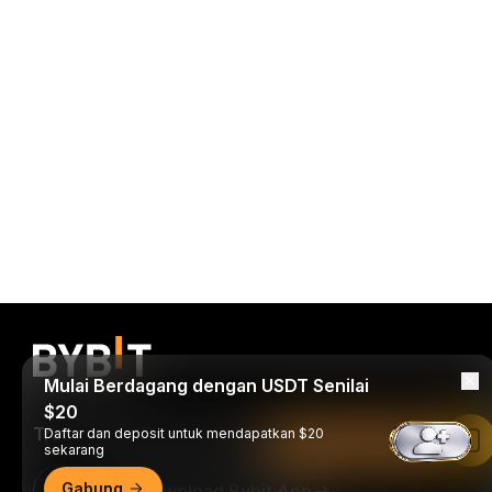
Mulai Berdagang dengan USDT Senilai
$20
Trade Kapan Saja, Di Mana Saja!
Daftar dan deposit untuk mendapatkan $20
Baca di Aplikasi Bybit
sekarang
Gabung
Download Bybit App