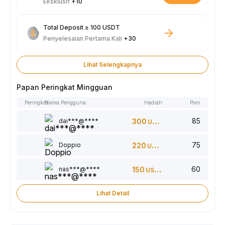
Eksklusif
+10
Total Deposit ≥ 100 USDT
Penyelesaian Pertama Kali
+30
Lihat Selengkapnya
Papan Peringkat Mingguan
Peringkat
Nama Pengguna
Hadiah
Poin
85
dai***@****
300
USDT
75
Doppio
220
USDT
60
nas***@****
150
USDT
Lihat Detail