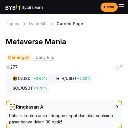
Bybit Learn
Daftar
Topics
Daily Bits
Current Page
Metaverse Mania
Menengah
Daily Bits
277
BTC
/USDT
ETH
/USDT
+
0.60
%
+
0.30
%
SOL
/USDT
+
0.70
%
Ringkasan AI
Pahami konten artikel dengan cepat dan ukur sentimen
pasar hanya dalam 30 detik!