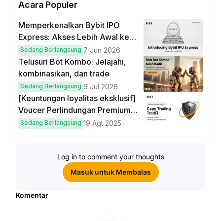
Acara Populer
Memperkenalkan Bybit IPO
Express: Akses Lebih Awal ke
IPO Global!
Sedang Berlangsung
7 Jun 2026
Telusuri Bot Kombo: Jelajahi,
kombinasikan, dan trade
Sedang Berlangsung
9 Jul 2026
[Keuntungan loyalitas eksklusif]
Voucer Perlindungan Premium
hingga $50
Sedang Berlangsung
19 Agt 2025
Log in to comment your thoughts
Masuk untuk Membalas
Komentar