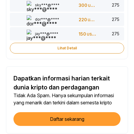
275
sky***@****
300
USDT
275
dor***@****
220
USDT
275
jay***@****
150
USDT
Lihat Detail
Dapatkan informasi harian terkait
dunia kripto dan perdagangan
Tidak Ada Spam. Hanya sekumpulan informasi
yang menarik dan terkini dalam semesta kripto
Daftar sekarang