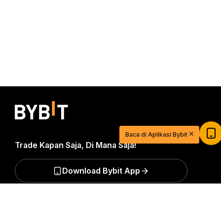
Mulai Berdagang dengan USDT Senilai
$20
Daftar dan deposit untuk mendapatkan $20
Baca di Aplikasi Bybit
sekarang
Trade Kapan Saja, Di Mana Saja!
Gabung
Download Bybit App
Ringkasan Mendetail
Jadilah yang pertama mendapatkan wawasan dan
analisis kritis dunia kripto: berlangganan sekarang ke