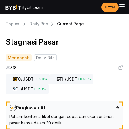
Bybit Learn
Daftar
Topics
Daily Bits
Current Page
Stagnasi Pasar
Menengah
Daily Bits
318
BTC
/USDT
ETH
/USDT
+
0.90
%
+
0.50
%
SOL
/USDT
+
1.60
%
Ringkasan AI
Pahami konten artikel dengan cepat dan ukur sentimen
pasar hanya dalam 30 detik!