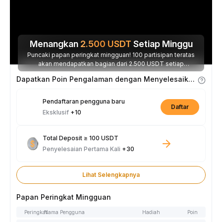
Menangkan
2.500
USDT
Setiap Minggu
Puncaki papan peringkat mingguan! 100 partisipan teratas
akan mendapatkan bagian dari 2.500 USDT setiap
minggunya.
Dapatkan Poin Pengalaman dengan Menyelesaikan Tugas
Pendaftaran pengguna baru
Daftar
Eksklusif
+10
Total Deposit ≥ 100 USDT
Penyelesaian Pertama Kali
+30
Lihat Selengkapnya
Papan Peringkat Mingguan
Peringkat
Nama Pengguna
Hadiah
Poin