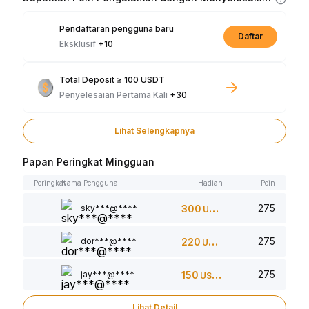
Pendaftaran pengguna baru
Daftar
Eksklusif
+10
Total Deposit ≥ 100 USDT
Penyelesaian Pertama Kali
+30
Lihat Selengkapnya
Papan Peringkat Mingguan
Peringkat
Nama Pengguna
Hadiah
Poin
275
sky***@****
300
USDT
275
dor***@****
220
USDT
275
jay***@****
150
USDT
Lihat Detail