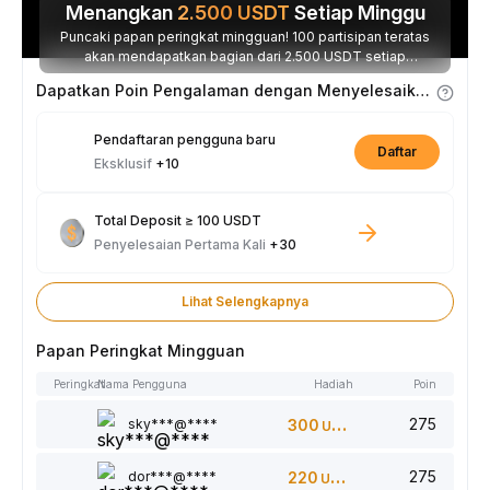
Menangkan
2.500
USDT
Setiap Minggu
Puncaki papan peringkat mingguan! 100 partisipan teratas
akan mendapatkan bagian dari 2.500 USDT setiap
minggunya.
Dapatkan Poin Pengalaman dengan Menyelesaikan Tugas
Pendaftaran pengguna baru
Daftar
Eksklusif
+10
Total Deposit ≥ 100 USDT
Penyelesaian Pertama Kali
+30
Lihat Selengkapnya
Papan Peringkat Mingguan
Peringkat
Nama Pengguna
Hadiah
Poin
275
sky***@****
300
USDT
275
dor***@****
220
USDT