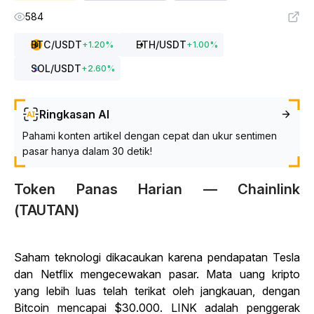
584
BTC
/USDT
ETH
/USDT
+
1.20
%
+
1.00
%
SOL
/USDT
+
2.60
%
Ringkasan AI
Pahami konten artikel dengan cepat dan ukur sentimen
pasar hanya dalam 30 detik!
Token Panas Harian — Chainlink
(TAUTAN)
Saham teknologi dikacaukan karena pendapatan Tesla
dan Netflix mengecewakan pasar. Mata uang kripto
yang lebih luas telah terikat oleh jangkauan, dengan
Bitcoin mencapai $30.000. LINK adalah penggerak