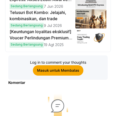
IPO Global!
Sedang Berlangsung
7 Jun 2026
Telusuri Bot Kombo: Jelajahi,
kombinasikan, dan trade
Sedang Berlangsung
9 Jul 2026
[Keuntungan loyalitas eksklusif]
Voucer Perlindungan Premium
hingga $50
Sedang Berlangsung
19 Agt 2025
Log in to comment your thoughts
Masuk untuk Membalas
Komentar