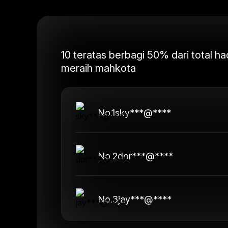
10 teratas berbagi 50% dari total h
meraih mahkota
No.
1
sky***@****
No.
2
dor***@****
No.
3
jay***@****