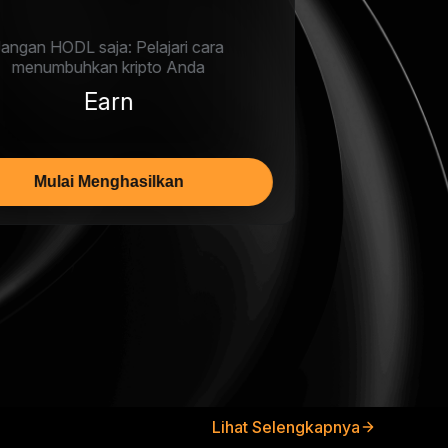
Pelajari cara membeli, menjual, &
melakukan trading kripto di Bybit
Trading Spot
Jelajahi Spot
Lihat Selengkapnya