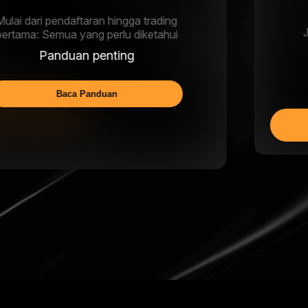
Jangan HODL saja: Pelajari cara
menumbuhkan kripto Anda
Earn
Mulai Menghasilkan