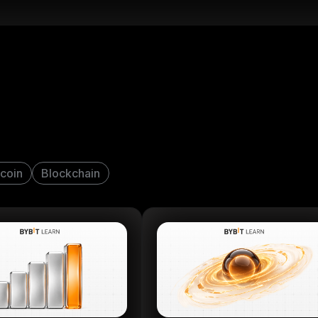
tcoin
Blockchain