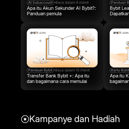
AI Subaccount
•
Baca dalam 6 menit
Panduan B
Apa itu Akun Sekunder AI Bybit?:
Bybit Le
Panduan pemula
Dapatkan
menguasa
Panduan Bybit
•
Baca dalam 10 menit
Kartu Bybi
Transfer Bank Bybit +: Apa itu
Apa itu K
dan bagaimana cara memulai
bagaiman
menggun
Kampanye dan Hadiah