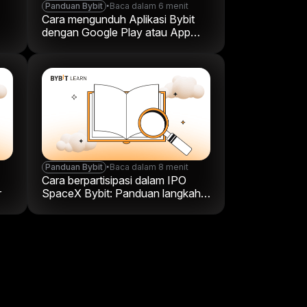
Panduan Bybit
•
Baca dalam 6 menit
Cara mengunduh Aplikasi Bybit
dengan Google Play atau App
Store
Panduan Bybit
•
Baca dalam 8 menit
Cara berpartisipasi dalam IPO
r
SpaceX Bybit: Panduan langkah
demi langkah