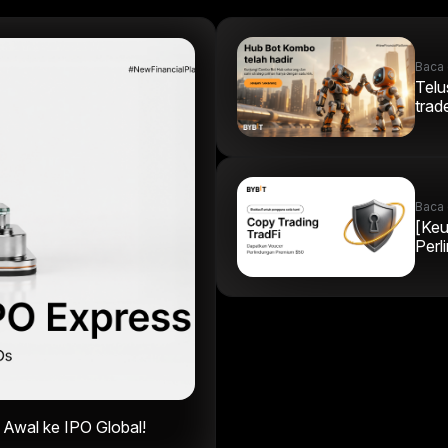
Baca 
Telu
trad
Baca 
[Keu
Perl
Awal ke IPO Global!