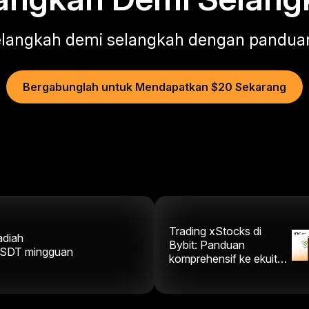
elangkah demi selangkah dengan panduan
Bergabunglah untuk Mendapatkan $20 Sekarang
Trading xStocks di
adiah
Bybit: Panduan
SDT
mingguan
komprehensif ke ekuitas
on-chain