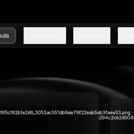
ula
Menengah
Lanjutan
Ana