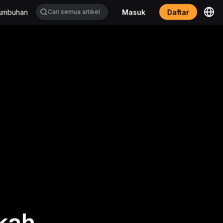
tumbuhan
Masuk
Daftar
kah.