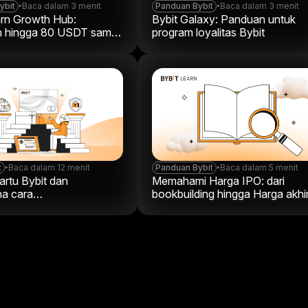
ybit
•
Baca dalam 3 menit
Panduan Bybit
•
Baca dalam 3 menit
arn Growth Hub:
Bybit Galaxy: Panduan untuk
 hingga 80 USDT sambil
program loyalitas Bybit
i kripto
t
•
Baca dalam 12 menit
Panduan Bybit
•
Baca dalam 5 menit
artu Bybit dan
Memahami Harga IPO: dari
a cara
bookbuilding hingga Harga akhi
akannya