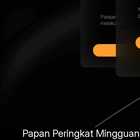
Mulai dari pendaftaran hingga trading
pertama: Semua yang perlu diketahui
Panduan penting
Baca Panduan
Papan Peringkat Mingguan