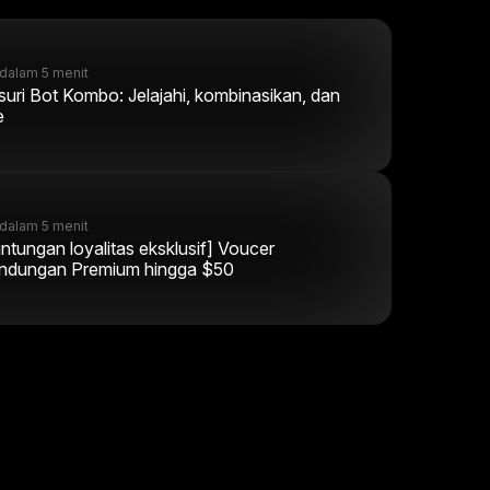
dalam 5 menit
suri Bot Kombo: Jelajahi, kombinasikan, dan
e
dalam 5 menit
ntungan loyalitas eksklusif] Voucer
indungan Premium hingga $50