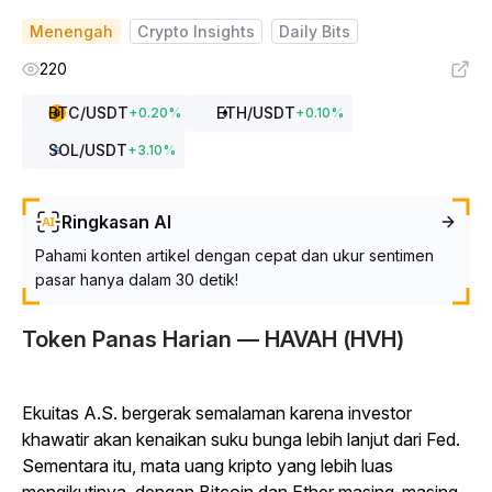
Menengah
Crypto Insights
Daily Bits
220
BTC
/USDT
ETH
/USDT
+
0.20
%
+
0.10
%
SOL
/USDT
+
3.10
%
Ringkasan AI
Pahami konten artikel dengan cepat dan ukur sentimen
pasar hanya dalam 30 detik!
Token Panas Harian — HAVAH (HVH)
Ekuitas A.S. bergerak semalaman karena investor
khawatir akan kenaikan suku bunga lebih lanjut dari Fed.
Sementara itu, mata uang kripto yang lebih luas