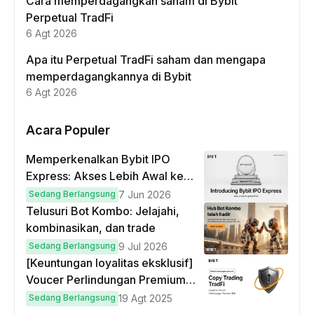
Cara memperdagangkan saham di Bybit
Perpetual TradFi
6 Agt 2026
Apa itu Perpetual TradFi saham dan mengapa
memperdagangkannya di Bybit
6 Agt 2026
Acara Populer
Memperkenalkan Bybit IPO
Express: Akses Lebih Awal ke
IPO Global!
Sedang Berlangsung
7 Jun 2026
Telusuri Bot Kombo: Jelajahi,
kombinasikan, dan trade
Sedang Berlangsung
9 Jul 2026
[Keuntungan loyalitas eksklusif]
Voucer Perlindungan Premium
hingga $50
Sedang Berlangsung
19 Agt 2025