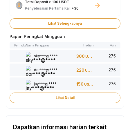
Total Deposit ≥ 100 USDT
Penyelesaian Pertama Kali
+30
Lihat Selengkapnya
Papan Peringkat Mingguan
Peringkat
Nama Pengguna
Hadiah
Poin
275
sky***@****
300
USDT
275
dor***@****
220
USDT
275
jay***@****
150
USDT
Lihat Detail
Dapatkan informasi harian terkait