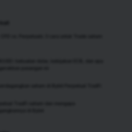
rkait
 CFD vs. Perpetuals: 3 cara untuk Trade saham
R/USD: kekuatan dolar, kebijakan ECB, dan apa
erakkan pasangan ini
rdagangkan saham di Bybit Perpetual TradFi
rpetual TradFi saham dan mengapa
angkannya di Bybit