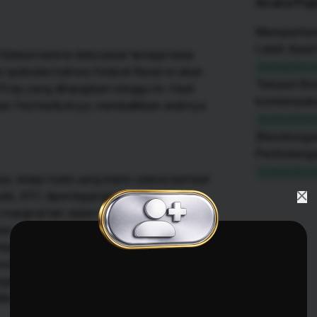
Acara Pop
Memperkena
Lebih Awal 
Selasa karena data pasar tenaga kerja
Sedang Berla
uk spekulasi bahwa Federal Reserve akan
Telusuri Bo
5 bp yang diharapkan minggu ini. Hasil
kombinasik
akan Fed berikutnya, membalikkan arahnya
Sedang Berla
[Keuntungan
Perlindung
Sedang Berla
sa, tetapi mata uang kripto utama berhasil
lis, BTC diperdagangkan sedikit di
marginal lain dalam 24 jam terakhir. Data
um dan sesudah FOMC telah menunjukkan
dasarkan kapitalisasi pasar cenderung
nga Fed dirilis sepanjang tahun 2022.
 tren naik, kita mungkin dapat
likan arah pasar yang akan segera terjadi,