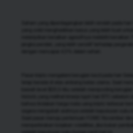
Saham yang diperdagangkan lebih rendah pada hari 
yang solid menghadirkan kasus yang lebih kuat unt
melanjutkan kenaikan agresifnya melebihi kenaikan 7
jangka pendek, yang lebih sensitif terhadap perger
dengan mencapai 4,5% dalam sehari.
Pasar kripto mengalami kerugian kecil pada hari Sela
tetap berada di atas ambang batas utama. Saat menu
bawah level $20,5 ribu setelah memposting kerugian 
historis yang melihat kinerja tujuh hari BTC sebel
bahwa tindakan harga mata uang kripto terbesar ber
segera mengubah arahnya setelah keputusan suku bu
Saat pasar menuju pertemuan FOMC November dengan
memperkirakan lonjakan volatilitas, jika bukan pemba
setelah keputusan suku bunga nanti hari ini.