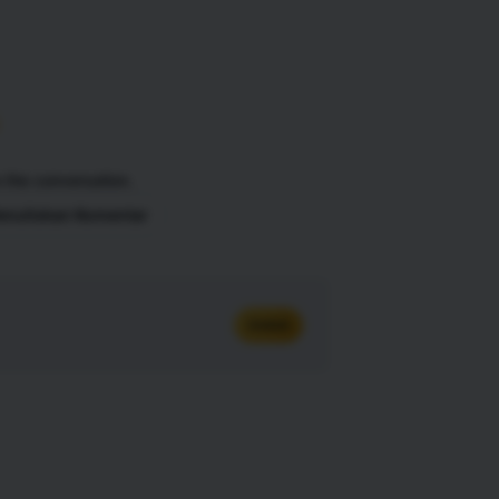
 the conversation.
enuliskan Komentar
Unduh