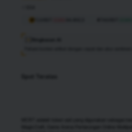
334
BTC
/USDT
64.802,5
ETH
/USDT
-0.20
%
+
0.00
%
Ringkasan AI
Pahami konten artikel dengan cepat dan ukur sentimen
Spot Teratas
MCRT adalah token asli yang digunakan sebagai medi
MagicCraft, Game Arena Pertarungan Online Multip