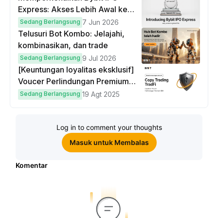
Express: Akses Lebih Awal ke
IPO Global!
Sedang Berlangsung
7 Jun 2026
Telusuri Bot Kombo: Jelajahi,
kombinasikan, dan trade
Sedang Berlangsung
9 Jul 2026
[Keuntungan loyalitas eksklusif]
Voucer Perlindungan Premium
hingga $50
Sedang Berlangsung
19 Agt 2025
Log in to comment your thoughts
Masuk untuk Membalas
Komentar