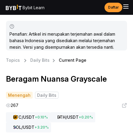
Bybit Learn
Daftar
Penafian: Artikel ini merupakan terjemahan awal dalam
bahasa Indonesia yang disediakan melalui terjemahan
mesin. Versi yang disempurnakan akan tersedia nanti.
Topics
Daily Bits
Current Page
Beragam Nuansa Grayscale
Menengah
Daily Bits
267
BTC
/USDT
ETH
/USDT
+
0.10
%
+
0.20
%
SOL
/USDT
+
3.20
%